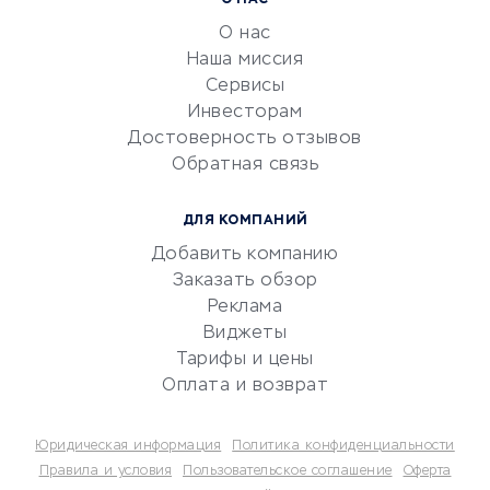
О НАС
обслуживание
О нас
Эквайринг
Наша миссия
CRM-системы
Сервисы
Инвесторам
Электронный
Достоверность отзывов
документооборот
Обратная связь
Юридические компании
Консалтинговые компании
ДЛЯ КОМПАНИЙ
Аудиторские компании
Добавить компанию
Бухгалтерия онлайн
Заказать обзор
Онлайн-кассы
Реклама
SERM
Виджеты
Тарифы и цены
Digital
Оплата и возврат
КРЕДИТЫ И ЗАЙМЫ
Юридическая информация
Политика конфиденциальности
Потребительские кредиты
Правила и условия
Пользовательское соглашение
Оферта