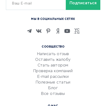
ОБУЧЕНИЕ И РАБОТА
Курсы по обучению
МЫ В СОЦИАЛЬНЫХ СЕТЯХ
Онлайн-школы
Изучение иностранных
языков
Курсы IT и digital
СООБЩЕСТВО
Маркетинг и продажи
Написать отзыв
Репетиторство
Оставить жалобу
Красота и здоровье
Стать автором
Сервисы по поиску работы
Проверка компаний
Сетевой маркетинг
E-mail рассылки
Университеты
Полезные статьи
Блог
Все отзывы
УСЛУГИ ДЛЯ БИЗНЕСА
Расчетно-кассовое