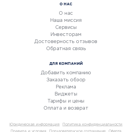
Расчетно-кассовое
О НАС
обслуживание
О нас
Эквайринг
Наша миссия
CRM-системы
Сервисы
Инвесторам
Электронный
Достоверность отзывов
документооборот
Обратная связь
Юридические компании
Консалтинговые компании
ДЛЯ КОМПАНИЙ
Аудиторские компании
Добавить компанию
Бухгалтерия онлайн
Заказать обзор
Онлайн-кассы
Реклама
SERM
Виджеты
Тарифы и цены
Digital
Оплата и возврат
КРЕДИТЫ И ЗАЙМЫ
Юридическая информация
Политика конфиденциальности
Потребительские кредиты
Правила и условия
Пользовательское соглашение
Оферта