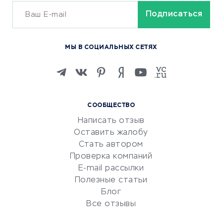
ОБУЧЕНИЕ И РАБОТА
Курсы по обучению
МЫ В СОЦИАЛЬНЫХ СЕТЯХ
Онлайн-школы
Изучение иностранных
языков
Курсы IT и digital
СООБЩЕСТВО
Маркетинг и продажи
Написать отзыв
Репетиторство
Оставить жалобу
Красота и здоровье
Стать автором
Сервисы по поиску работы
Проверка компаний
Сетевой маркетинг
E-mail рассылки
Университеты
Полезные статьи
Блог
Все отзывы
УСЛУГИ ДЛЯ БИЗНЕСА