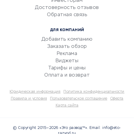
Инвесторам
Электронный
Достоверность отзывов
документооборот
Обратная связь
Юридические компании
Консалтинговые компании
ДЛЯ КОМПАНИЙ
Аудиторские компании
Добавить компанию
Бухгалтерия онлайн
Заказать обзор
Онлайн-кассы
Реклама
SERM
Виджеты
Тарифы и цены
Digital
Оплата и возврат
КРЕДИТЫ И ЗАЙМЫ
Юридическая информация
Политика конфиденциальности
Потребительские кредиты
Правила и условия
Пользовательское соглашение
Оферта
Карта сайта
Кредитные карты
Дебетовые карты
Микрофинансовые
© Copyright 2015—2026 «Это развод™». Email: info@eto-
организации
razvod.ru