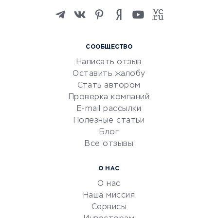
Изучение иностранных
языков
Курсы IT и digital
СООБЩЕСТВО
Маркетинг и продажи
Написать отзыв
Репетиторство
Оставить жалобу
Красота и здоровье
Стать автором
Сервисы по поиску работы
Проверка компаний
Сетевой маркетинг
E-mail рассылки
Университеты
Полезные статьи
Блог
Все отзывы
УСЛУГИ ДЛЯ БИЗНЕСА
Расчетно-кассовое
О НАС
обслуживание
О нас
Эквайринг
Наша миссия
CRM-системы
Сервисы