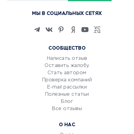
Курсы по обучению
МЫ В СОЦИАЛЬНЫХ СЕТЯХ
Онлайн-школы
Изучение иностранных
языков
Курсы IT и digital
СООБЩЕСТВО
Маркетинг и продажи
Репетиторство
Написать отзыв
Оставить жалобу
Красота и здоровье
Стать автором
Сервисы по поиску работы
Проверка компаний
Сетевой маркетинг
E-mail рассылки
Университеты
Полезные статьи
Блог
Все отзывы
УСЛУГИ ДЛЯ БИЗНЕСА
Расчетно-кассовое
О НАС
обслуживание