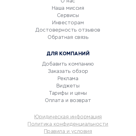
О нас
Эквайринг
Наша миссия
CRM-системы
Сервисы
Электронный
Инвесторам
документооборот
Достоверность отзывов
Обратная связь
Юридические компании
Консалтинговые компании
ДЛЯ КОМПАНИЙ
Аудиторские компании
Добавить компанию
Бухгалтерия онлайн
Заказать обзор
Онлайн-кассы
Реклама
SERM
Виджеты
Digital
Тарифы и цены
Оплата и возврат
КРЕДИТЫ И ЗАЙМЫ
Юридическая информация
Потребительские кредиты
Политика конфиденциальности
Кредитные карты
Правила и условия