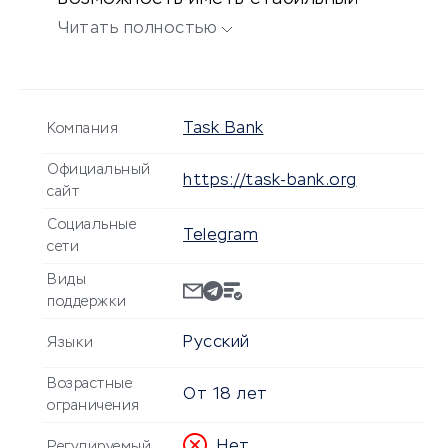
доход, независимо от
Читать полностью
образования и опыта работы.
Task Bank
Компания
Официальный
https://task-bank.org
сайт
Социальные
Telegram
сети
Виды
поддержки
Русский
Языки
Возрастные
От
18
лет
ограничения
Нет
Регулируемый