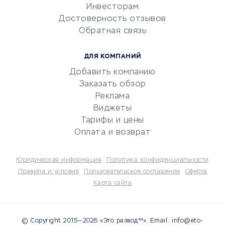
Инвесторам
Электронный
Достоверность отзывов
документооборот
Обратная связь
Юридические компании
Консалтинговые компании
ДЛЯ КОМПАНИЙ
Аудиторские компании
Добавить компанию
Бухгалтерия онлайн
Заказать обзор
Онлайн-кассы
Реклама
SERM
Виджеты
Тарифы и цены
Digital
Оплата и возврат
КРЕДИТЫ И ЗАЙМЫ
Юридическая информация
Политика конфиденциальности
Потребительские кредиты
Правила и условия
Пользовательское соглашение
Оферта
Карта сайта
Кредитные карты
Дебетовые карты
Микрофинансовые
© Copyright 2015—2026 «Это развод™». Email: info@eto-