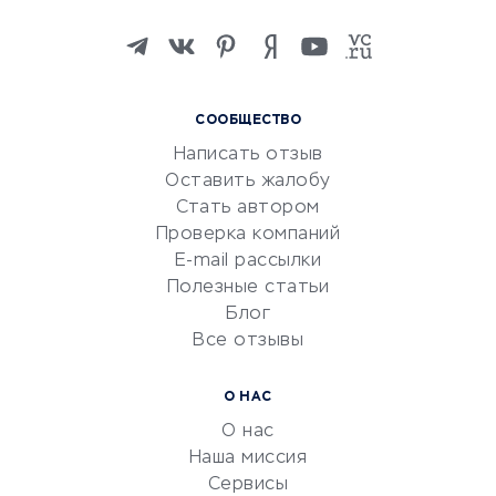
Онлайн-школы
Изучение иностранных
языков
Курсы IT и digital
СООБЩЕСТВО
Маркетинг и продажи
Написать отзыв
Репетиторство
Оставить жалобу
Красота и здоровье
Стать автором
Сервисы по поиску работы
Проверка компаний
Сетевой маркетинг
E-mail рассылки
Университеты
Полезные статьи
Блог
Все отзывы
УСЛУГИ ДЛЯ БИЗНЕСА
Расчетно-кассовое
О НАС
обслуживание
О нас
Эквайринг
Наша миссия
CRM-системы
Сервисы