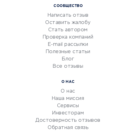
СООБЩЕСТВО
Маркетинг и продажи
Написать отзыв
Репетиторство
Оставить жалобу
Красота и здоровье
Стать автором
Сервисы по поиску работы
Проверка компаний
Сетевой маркетинг
E-mail рассылки
Университеты
Полезные статьи
Блог
Все отзывы
УСЛУГИ ДЛЯ БИЗНЕСА
Расчетно-кассовое
О НАС
обслуживание
О нас
Эквайринг
Наша миссия
CRM-системы
Сервисы
Инвесторам
Электронный
Достоверность отзывов
документооборот
Обратная связь
Юридические компании