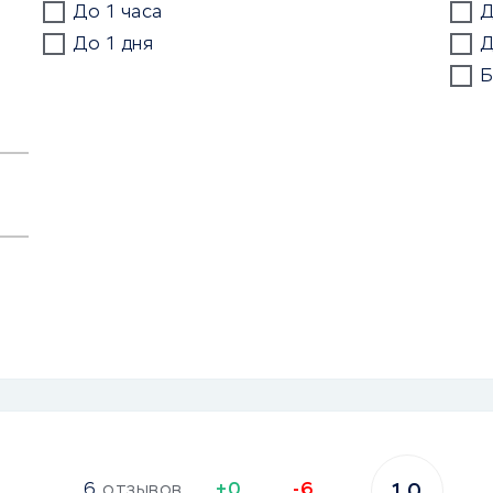
До 1 часа
Д
До 1 дня
Д
Б
6
отзывов
+0
-6
1.0