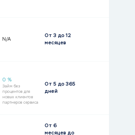
От
3
до
12
N/A
месяцев
0 %
От
5
до
365
Займ без
дней
процентов для
новых клиентов
партнеров сервиса
От
6
месяцев
до