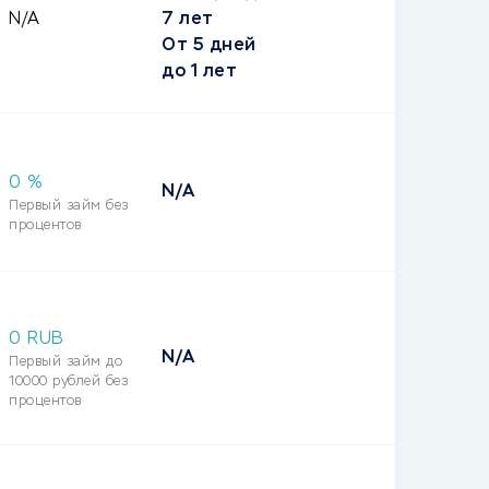
N/A
7 лет
От
5 дней
до
1 лет
0 %
N/A
Первый займ без
процентов
0 RUB
N/A
Первый займ до
10000 рублей без
процентов