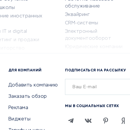
обслуживание
-школы
Эквайринг
ение иностранных
CRM-системы
IT и digital
Электронный
документооборот
етинг и продажи
Юридические компании
титорство
Консалтинговые компании
ота и здоровье
Аудиторские компании
 по поиску работы
ДЛЯ КОМПАНИЙ
ПОДПИСАТЬСЯ НА РАССЫЛКУ
Бухгалтерия онлайн
й маркетинг
Онлайн-кассы
ситеты
Добавить компанию
SERM
Заказать обзор
Digital
МЫ В СОЦИАЛЬНЫХ СЕТЯХ
Реклама
ТВИЯ И СТРАХОВАНИЕ
ПРОДВИЖЕНИЕ И РЕКЛАМА
Виджеты
ствия
Регистраторы доменов