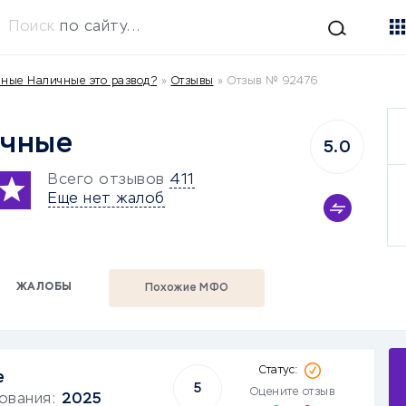
Поиск
по сайту...
ные Наличные это развод?
»
Отзывы
»
Отзыв № 92476
ичные
5.0
Всего отзывов
411
Еще нет жалоб
ЖАЛОБЫ
Похожие МФО
е
5
Оцените отзыв
зования:
2025