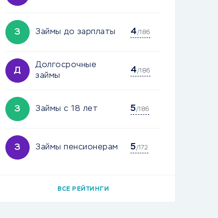
4
З
Займы до зарплаты
/186
Долгосрочные
4
Д
/186
займы
5
З
Займы с 18 лет
/186
5
З
Займы пенсионерам
/172
ВСЕ РЕЙТИНГИ