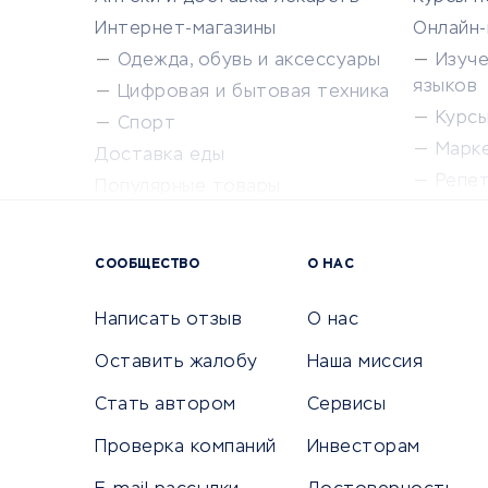
Интернет-магазины
Онлайн
Одежда, обувь и аксессуары
Изуч
языков
Цифровая и бытовая техника
Курсы 
Спорт
Марк
Доставка еды
Репе
Популярные товары
Крас
Сервисы доставки
Сервисы
СООБЩЕСТВО
О НАС
Сетево
Универ
Написать отзыв
О нас
Оставить жалобу
Наша миссия
Стать автором
Сервисы
КРЕДИТЫ И ЗАЙМЫ
ПУТЕШЕС
Проверка компаний
Инвесторам
Потребительские кредиты
Путеше