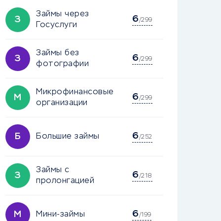
Займы через
6
З
/299
Госуслуги
Займы без
6
З
/299
фотографии
Микрофинансовые
6
М
/299
организации
6
Б
Большие займы
/252
Займы с
6
З
/218
пролонгацией
6
М
Мини-займы
/199