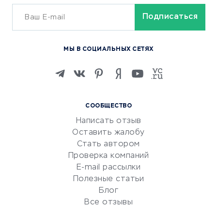
ОБУЧЕНИЕ И РАБОТА
Курсы по обучению
МЫ В СОЦИАЛЬНЫХ СЕТЯХ
Онлайн-школы
Изучение иностранных
языков
Курсы IT и digital
СООБЩЕСТВО
Маркетинг и продажи
Написать отзыв
Репетиторство
Оставить жалобу
Красота и здоровье
Стать автором
Сервисы по поиску работы
Проверка компаний
Сетевой маркетинг
E-mail рассылки
Университеты
Полезные статьи
Блог
Все отзывы
УСЛУГИ ДЛЯ БИЗНЕСА