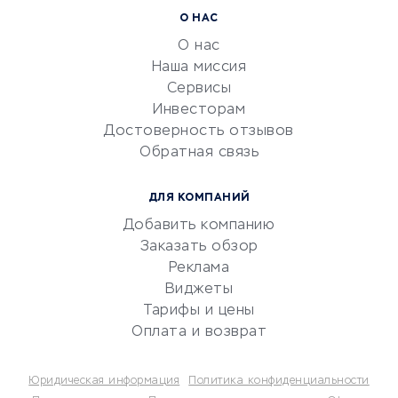
Расчетно-кассовое
О НАС
обслуживание
О нас
Эквайринг
Наша миссия
CRM-системы
Сервисы
Инвесторам
Электронный
Достоверность отзывов
документооборот
Обратная связь
Юридические компании
Консалтинговые компании
ДЛЯ КОМПАНИЙ
Аудиторские компании
Добавить компанию
Бухгалтерия онлайн
Заказать обзор
Онлайн-кассы
Реклама
SERM
Виджеты
Тарифы и цены
Digital
Оплата и возврат
КРЕДИТЫ И ЗАЙМЫ
Юридическая информация
Политика конфиденциальности