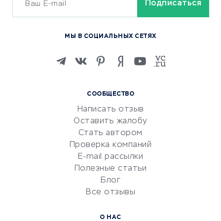
ОБУЧЕНИЕ И РАБОТА
Курсы по обучению
МЫ В СОЦИАЛЬНЫХ СЕТЯХ
Онлайн-школы
Изучение иностранных
языков
Курсы IT и digital
СООБЩЕСТВО
Маркетинг и продажи
Написать отзыв
Репетиторство
Оставить жалобу
Красота и здоровье
Стать автором
Сервисы по поиску работы
Проверка компаний
Сетевой маркетинг
E-mail рассылки
Университеты
Полезные статьи
Блог
Все отзывы
УСЛУГИ ДЛЯ БИЗНЕСА
Расчетно-кассовое
О НАС