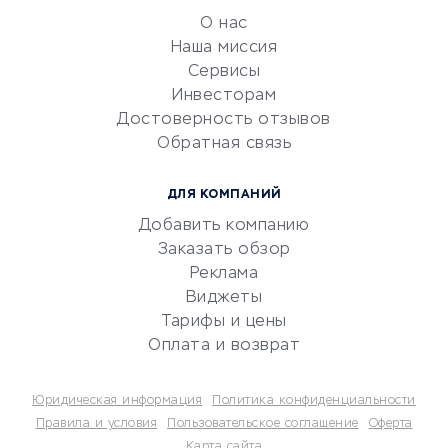
обслуживание
О нас
Эквайринг
Наша миссия
CRM-системы
Сервисы
Инвесторам
Электронный
Достоверность отзывов
документооборот
Обратная связь
Юридические компании
Консалтинговые компании
ДЛЯ КОМПАНИЙ
Аудиторские компании
Добавить компанию
Бухгалтерия онлайн
Заказать обзор
Онлайн-кассы
Реклама
SERM
Виджеты
Тарифы и цены
Digital
Оплата и возврат
КРЕДИТЫ И ЗАЙМЫ
Юридическая информация
Политика конфиденциальности
Потребительские кредиты
Правила и условия
Пользовательское соглашение
Оферта
Карта сайта