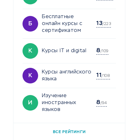
Бесплатные
13
Б
онлайн курсы с
/223
сертификатом
8
К
Курсы IT и digital
/109
Курсы английского
11
К
/108
языка
Изучение
8
И
иностранных
/94
языков
ВСЕ РЕЙТИНГИ