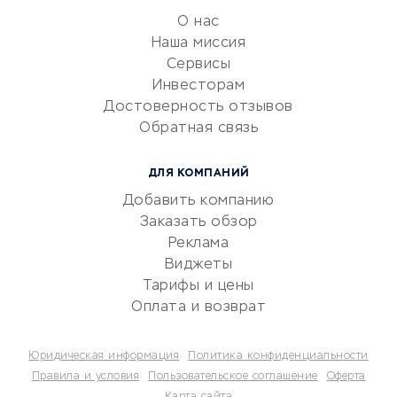
обслуживание
О нас
Эквайринг
Наша миссия
CRM-системы
Сервисы
Инвесторам
Электронный
Достоверность отзывов
документооборот
Обратная связь
Юридические компании
Консалтинговые компании
ДЛЯ КОМПАНИЙ
Аудиторские компании
Добавить компанию
Бухгалтерия онлайн
Заказать обзор
Онлайн-кассы
Реклама
SERM
Виджеты
Тарифы и цены
Digital
Оплата и возврат
КРЕДИТЫ И ЗАЙМЫ
Юридическая информация
Политика конфиденциальности
Потребительские кредиты
Правила и условия
Пользовательское соглашение
Оферта