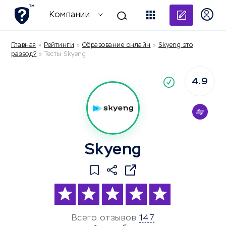
Добави
Компании
Главная
»
Рейтинги
»
Образование онлайн
»
Skyeng это
развод?
»
Тесты Skyeng
4.9
По
компания
Skyeng
Всего отзывов
147