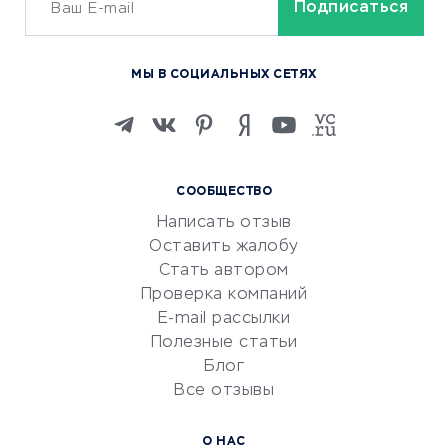
ОБУЧЕНИЕ И РАБОТА
Курсы по обучению
МЫ В СОЦИАЛЬНЫХ СЕТЯХ
Онлайн-школы
Изучение иностранных
языков
Курсы IT и digital
СООБЩЕСТВО
Маркетинг и продажи
Написать отзыв
Репетиторство
Оставить жалобу
Красота и здоровье
Стать автором
Сервисы по поиску работы
Проверка компаний
Сетевой маркетинг
E-mail рассылки
Университеты
Полезные статьи
Блог
Все отзывы
УСЛУГИ ДЛЯ БИЗНЕСА
Расчетно-кассовое
О НАС