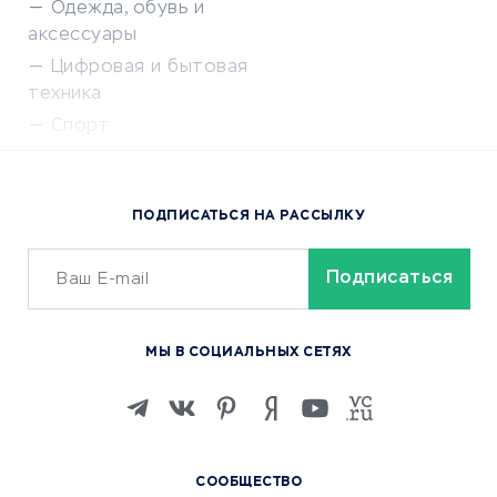
Одежда, обувь и
аксессуары
Цифровая и бытовая
техника
Спорт
Доставка еды
Популярные товары
ПОДПИСАТЬСЯ НА РАССЫЛКУ
Сервисы доставки
ОБУЧЕНИЕ И РАБОТА
Курсы по обучению
МЫ В СОЦИАЛЬНЫХ СЕТЯХ
Онлайн-школы
Изучение иностранных
языков
Курсы IT и digital
СООБЩЕСТВО
Маркетинг и продажи