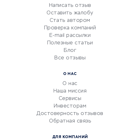
Написать отзыв
Репетиторство
Оставить жалобу
Красота и здоровье
Стать автором
Сервисы по поиску работы
Проверка компаний
Сетевой маркетинг
E-mail рассылки
Университеты
Полезные статьи
Блог
Все отзывы
УСЛУГИ ДЛЯ БИЗНЕСА
Расчетно-кассовое
О НАС
обслуживание
О нас
Эквайринг
Наша миссия
CRM-системы
Сервисы
Инвесторам
Электронный
Достоверность отзывов
документооборот
Обратная связь
Юридические компании
Консалтинговые компании
ДЛЯ КОМПАНИЙ