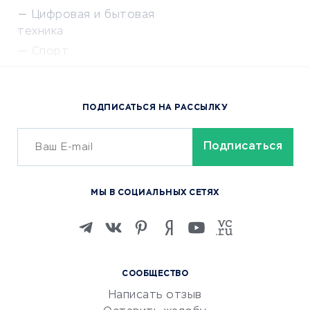
Цифровая и бытовая
техника
Спорт
Доставка еды
Популярные товары
ПОДПИСАТЬСЯ НА РАССЫЛКУ
Сервисы доставки
ОБУЧЕНИЕ И РАБОТА
Курсы по обучению
МЫ В СОЦИАЛЬНЫХ СЕТЯХ
Онлайн-школы
Изучение иностранных
языков
Курсы IT и digital
СООБЩЕСТВО
Маркетинг и продажи
Написать отзыв
Репетиторство