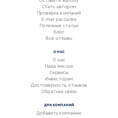
Оставить жалобу
Красота и здоровье
Стать автором
Сервисы по поиску работы
Проверка компаний
Сетевой маркетинг
E-mail рассылки
Университеты
Полезные статьи
Блог
Все отзывы
УСЛУГИ ДЛЯ БИЗНЕСА
Расчетно-кассовое
О НАС
обслуживание
О нас
Эквайринг
Наша миссия
CRM-системы
Сервисы
Инвесторам
Электронный
Достоверность отзывов
документооборот
Обратная связь
Юридические компании
Консалтинговые компании
ДЛЯ КОМПАНИЙ
Аудиторские компании
Добавить компанию
Бухгалтерия онлайн