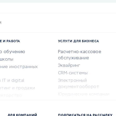
и
Е И РАБОТА
УСЛУГИ ДЛЯ БИЗНЕСА
по обучению
Расчетно-кассовое
обслуживание
-школы
Эквайринг
ение иностранных
CRM-системы
IT и digital
Электронный
документооборот
етинг и продажи
Юридические компании
титорство
Консалтинговые компании
ота и здоровье
Аудиторские компании
 по поиску работы
ДЛЯ КОМПАНИЙ
ПОДПИСАТЬСЯ НА РАССЫЛКУ