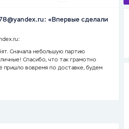
v78@yandex.ru: «Впервые сделали
dex.ru:
бят. Сначала небольшую партию
личные! Спасибо, что так грамотно
ё пришло вовремя по доставке, будем