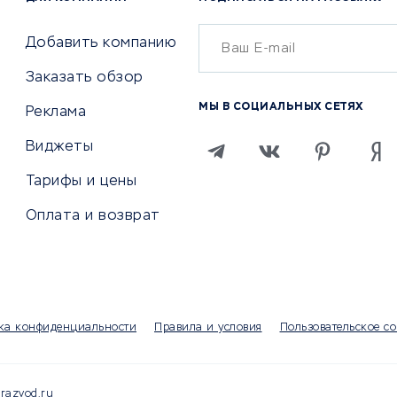
Бухгалтерия онлайн
й маркетинг
Онлайн-кассы
ситеты
Добавить компанию
SERM
Заказать обзор
Digital
МЫ В СОЦИАЛЬНЫХ СЕТЯХ
Реклама
ТВИЯ И СТРАХОВАНИЕ
ПРОДВИЖЕНИЕ И РЕКЛАМА
Виджеты
ствия
Регистраторы доменов
Тарифы и цены
 билетов
Хостинг компании
Оплата и возврат
ование отелей
Продвижение в социальны
сетях
рии
SEO-сервисы
ование автомобилей
Тизерные и рекламные се
ание онлайн
Аналитика
мпании
ка конфиденциальности
Правила и условия
Пользовательское с
Конструкторы сайтов
раторы
Чаты и чат-боты для сайт
Партнерские сети
razvod.ru