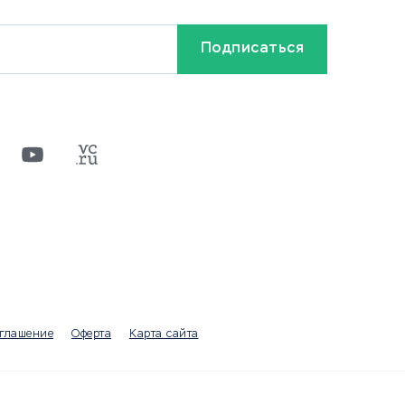
Кредиты и займы
Бонусы и акции
Видео
Разное
х
ти
оглашение
Оферта
Карта сайта
а