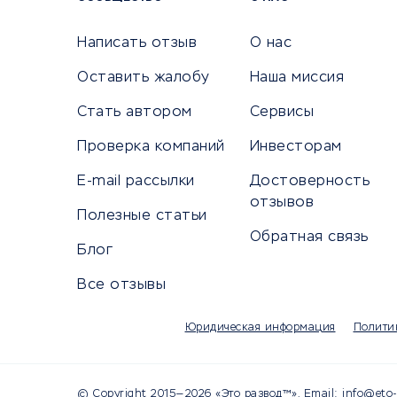
Сетево
Универ
Написать отзыв
О нас
Оставить жалобу
Наша миссия
Стать автором
Сервисы
КРЕДИТЫ И ЗАЙМЫ
ПУТЕШЕС
Проверка компаний
Инвесторам
Потребительские кредиты
Путеше
E-mail рассылки
Достоверность
Кредитные карты
Покупка
отзывов
Полезные статьи
Дебетовые карты
Бронир
Обратная связь
Микрофинансовые организации
Санато
Блог
Подбор кредита
Бронир
Все отзывы
Улучшение кредитной истории
Страхов
Платежные системы
Авиако
Юридическая информация
Полити
Туропе
© Copyright 2015—2026 «Это развод™». Email: info@eto-