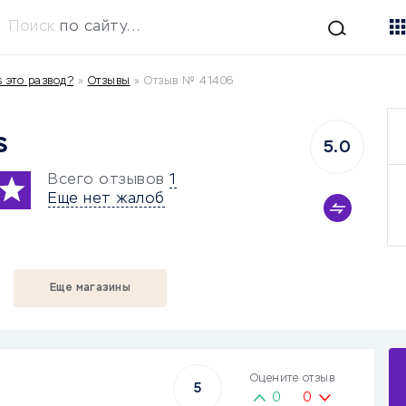
Поиск
по сайту...
s это развод?
»
Отзывы
»
Отзыв № 41406
s
5.0
Всего отзывов
1
Еще нет жалоб
Еще магазины
Оцените отзыв
5
0
0