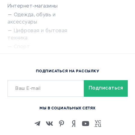
Интернет-магазины
Одежда, обувь и
аксессуары
Цифровая и бытовая
техника
Спорт
Доставка еды
Популярные товары
ПОДПИСАТЬСЯ НА РАССЫЛКУ
Сервисы доставки
ОБУЧЕНИЕ И РАБОТА
Курсы по обучению
МЫ В СОЦИАЛЬНЫХ СЕТЯХ
Онлайн-школы
Изучение иностранных
языков