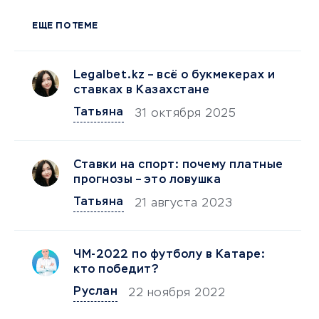
ЕЩЕ ПО ТЕМЕ
Legalbet.kz – всё о букмекерах и
ставках в Казахстане
Татьяна
31 октября 2025
Ставки на спорт: почему платные
прогнозы – это ловушка
Татьяна
21 августа 2023
ЧМ-2022 по футболу в Катаре:
кто победит?
Руслан
22 ноября 2022