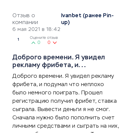
Отзыв о
Ivanbet (ранее Pin-
компании
up)
6 мая 2021 в 18:42
Оцените отзыв
1
0
0
Доброго времени. Я увидел
рекламу фрибета, и...
Доброго времени. Я увидел рекламу
фрибета, и подумал что неплохо
было немного поиграть. Прошел
регистрацию получил фрибет, ставка
сыграла. Вывести деньги я не смог.
Сначала нужно было пополнить счет
личными средствами и сыграть на них,