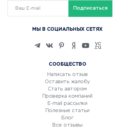
ОБУЧЕНИЕ И РАБОТА
Курсы по обучению
МЫ В СОЦИАЛЬНЫХ СЕТЯХ
Онлайн-школы
Изучение иностранных
языков
Курсы IT и digital
СООБЩЕСТВО
Маркетинг и продажи
Репетиторство
Написать отзыв
Оставить жалобу
Красота и здоровье
Стать автором
Сервисы по поиску работы
Проверка компаний
Сетевой маркетинг
E-mail рассылки
Университеты
Полезные статьи
Блог
Все отзывы
УСЛУГИ ДЛЯ БИЗНЕСА