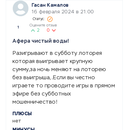
Гасан Камалов
16 февраля 2024 в 21:00
Оцените отзыв
1
2
0
Афера чистый воды!
Разигрывают в субботу лоторея
которая выигрывает крупную
сумму,за ночь меняют на лоторею
без выигрыша,.Если вы честно
играете то проводите игры в прямом
эфире без субботных
мошенничество!
ПЛЮСЫ
нет
МИНУСЫ