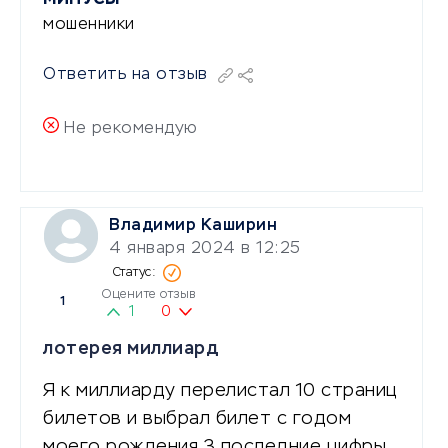
мошенники
Ответить на отзыв
Не рекомендую
Владимир Каширин
4 января 2024 в 12:25
Оцените отзыв
1
1
0
лотерея миллиард
Я к миллиарду перелистал 10 страниц
билетов и выбрал билет с годом
моего рождения 3 последние цифры