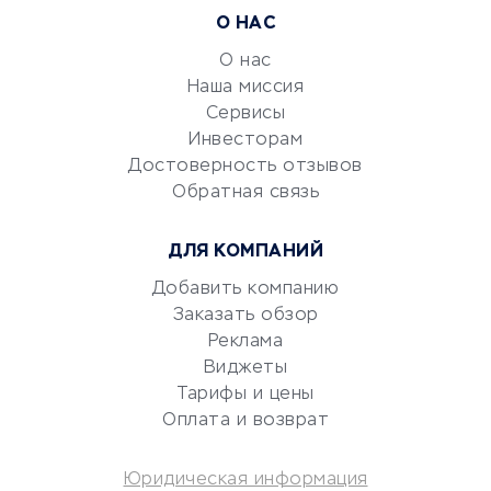
Расчетно-кассовое
О НАС
обслуживание
О нас
Эквайринг
Наша миссия
CRM-системы
Сервисы
Электронный
Инвесторам
документооборот
Достоверность отзывов
Обратная связь
Юридические компании
Консалтинговые компании
ДЛЯ КОМПАНИЙ
Аудиторские компании
Добавить компанию
Бухгалтерия онлайн
Заказать обзор
Онлайн-кассы
Реклама
SERM
Виджеты
Digital
Тарифы и цены
Оплата и возврат
КРЕДИТЫ И ЗАЙМЫ
Юридическая информация