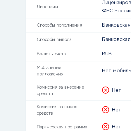
Лицензиров
Лицензии
ФНС России
Банковская 
Способы пополнения
Банковская 
Способы вывода
RUB
Валюты счета
Мобильные
Нет мобиль
приложения
Комиссия за внесение
Нет
средств
Комиссия за вывод
Нет
средств
Нет
Партнерская программа