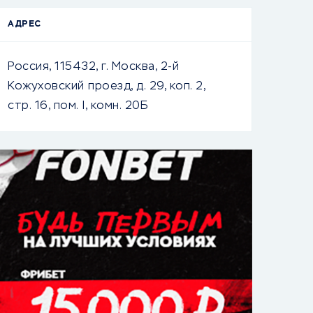
АДРЕС
Россия, 115432, г. Москва, 2-й
Кожуховский проезд, д. 29, коп. 2,
стр. 16, пом. I, комн. 20Б