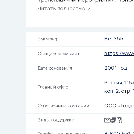
трансляциями мероприятий. Попол
низкие депозиты и выгодная парт
Читать полностью
Bet365
Букмекер
https://www
Официальный сайт
2001 год
Дата основания
Россия, 115
Главный офис
коп. 2, стр. 
ООО «Голд
Собственник компании
Виды поддержки