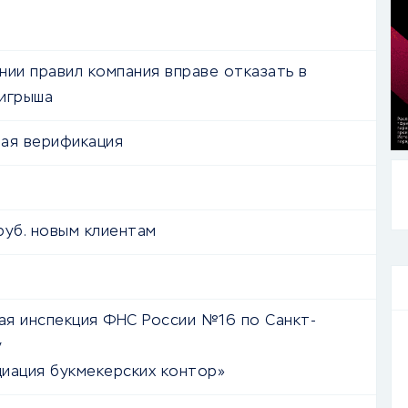
нии правил компания вправе отказать в
игрыша
ая верификация
руб. новым клиентам
я инспекция ФНС России №16 по Санкт-
у
иация букмекерских контор»