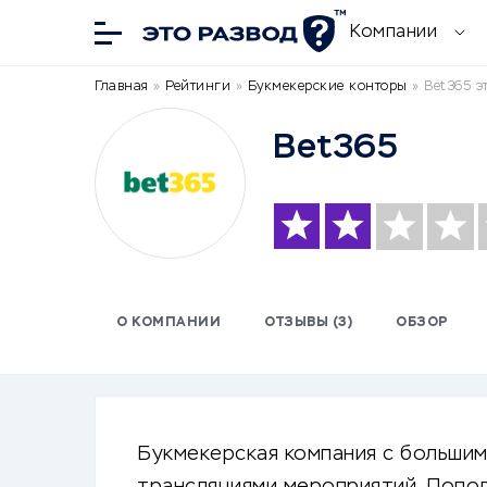
Компании
Главная
»
Рейтинги
»
Букмекерские конторы
»
Bet365 э
Bet365
О КОМПАНИИ
ОТЗЫВЫ (3)
ОБЗОР
Букмекерская компания с больши