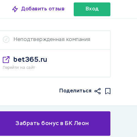
Добавить отзыв
Вход
Неподтвержденная компания
bet365.ru
Перейти на сайт
Поделиться
Забрать бонус в БК Леон