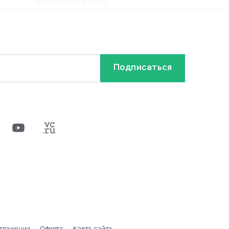
Фондовый рынок
Криптовалюта
Ставки на спорт
Кредиты и займы
Бонусы и акции
Видео
Разное
х
ти