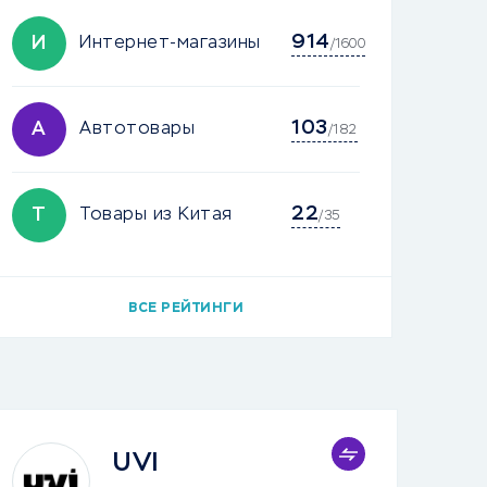
914
И
Интернет-магазины
/1600
103
А
Автотовары
/182
22
Т
Товары из Китая
/35
ВСЕ РЕЙТИНГИ
UVI