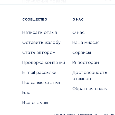
Репе
Популярные товары
Крас
Сервисы доставки
Сервисы
СООБЩЕСТВО
О НАС
Сетево
Универ
Написать отзыв
О нас
Оставить жалобу
Наша миссия
Стать автором
Сервисы
КРЕДИТЫ И ЗАЙМЫ
ПУТЕШЕС
Проверка компаний
Инвесторам
Потребительские кредиты
Путеше
E-mail рассылки
Достоверность
Кредитные карты
Покупка
отзывов
Полезные статьи
Дебетовые карты
Бронир
Обратная связь
Микрофинансовые организации
Санато
Блог
Подбор кредита
Бронир
Все отзывы
Улучшение кредитной истории
Страхов
Платежные системы
Авиако