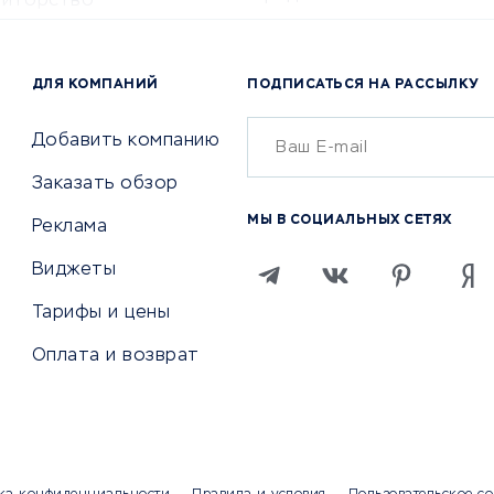
титорство
Консалтинговые компании
ота и здоровье
Аудиторские компании
 по поиску работы
ДЛЯ КОМПАНИЙ
ПОДПИСАТЬСЯ НА РАССЫЛКУ
Бухгалтерия онлайн
й маркетинг
Онлайн-кассы
ситеты
Добавить компанию
SERM
Заказать обзор
Digital
МЫ В СОЦИАЛЬНЫХ СЕТЯХ
Реклама
ТВИЯ И СТРАХОВАНИЕ
ПРОДВИЖЕНИЕ И РЕКЛАМА
Виджеты
ствия
Регистраторы доменов
Тарифы и цены
 билетов
Хостинг компании
Оплата и возврат
ование отелей
Продвижение в социальны
сетях
рии
SEO-сервисы
ование автомобилей
Тизерные и рекламные се
ание онлайн
Аналитика
мпании