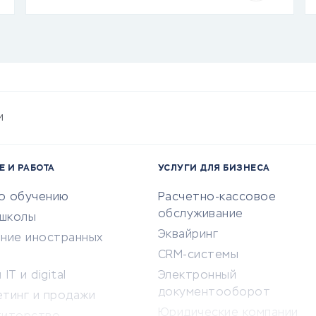
и
Е И РАБОТА
УСЛУГИ ДЛЯ БИЗНЕСА
по обучению
Расчетно-кассовое
обслуживание
-школы
Эквайринг
ение иностранных
CRM-системы
IT и digital
Электронный
документооборот
етинг и продажи
Юридические компании