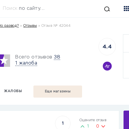
Поиск
по сайту...
то развод?
»
Отзывы
»
Отзыв № 42044
4.4
Всего отзывов
38
1 жалоба
ЖАЛОБЫ
Еще магазины
Оцените отзыв
1
1
0