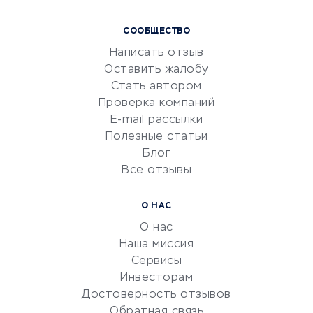
Курсы IT и digital
СООБЩЕСТВО
Маркетинг и продажи
Написать отзыв
Репетиторство
Оставить жалобу
Красота и здоровье
Стать автором
Сервисы по поиску работы
Проверка компаний
Сетевой маркетинг
E-mail рассылки
Университеты
Полезные статьи
Блог
Все отзывы
УСЛУГИ ДЛЯ БИЗНЕСА
Расчетно-кассовое
О НАС
обслуживание
О нас
Эквайринг
Наша миссия
CRM-системы
Сервисы
Инвесторам
Электронный
Достоверность отзывов
документооборот
Обратная связь