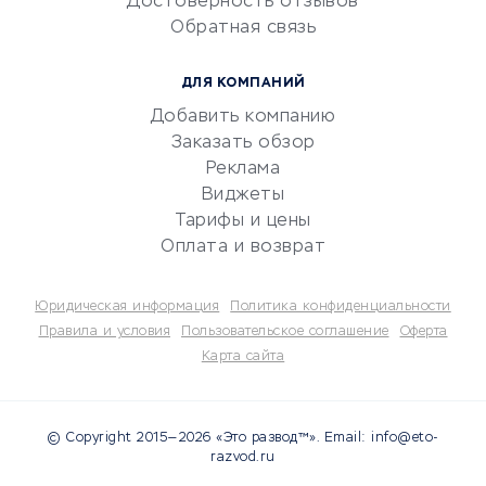
Достоверность отзывов
документооборот
Обратная связь
Юридические компании
Консалтинговые компании
ДЛЯ КОМПАНИЙ
Аудиторские компании
Добавить компанию
Бухгалтерия онлайн
Заказать обзор
Онлайн-кассы
Реклама
SERM
Виджеты
Тарифы и цены
Digital
Оплата и возврат
КРЕДИТЫ И ЗАЙМЫ
Юридическая информация
Политика конфиденциальности
Потребительские кредиты
Правила и условия
Пользовательское соглашение
Оферта
Карта сайта
Кредитные карты
Дебетовые карты
Микрофинансовые
© Copyright 2015—2026 «Это развод™». Email: info@eto-
организации
razvod.ru
Подбор кредита