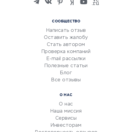
языков
Курсы IT и digital
СООБЩЕСТВО
Маркетинг и продажи
Написать отзыв
Репетиторство
Оставить жалобу
Красота и здоровье
Стать автором
Сервисы по поиску работы
Проверка компаний
Сетевой маркетинг
E-mail рассылки
Университеты
Полезные статьи
Блог
Все отзывы
УСЛУГИ ДЛЯ БИЗНЕСА
Расчетно-кассовое
О НАС
обслуживание
О нас
Эквайринг
Наша миссия
CRM-системы
Сервисы
Инвесторам
Электронный