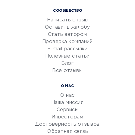
Курсы IT и digital
СООБЩЕСТВО
Маркетинг и продажи
Написать отзыв
Репетиторство
Оставить жалобу
Красота и здоровье
Стать автором
Сервисы по поиску работы
Проверка компаний
Сетевой маркетинг
E-mail рассылки
Университеты
Полезные статьи
Блог
Все отзывы
УСЛУГИ ДЛЯ БИЗНЕСА
Расчетно-кассовое
О НАС
обслуживание
О нас
Эквайринг
Наша миссия
CRM-системы
Сервисы
Инвесторам
Электронный
Достоверность отзывов
документооборот
Обратная связь
Юридические компании