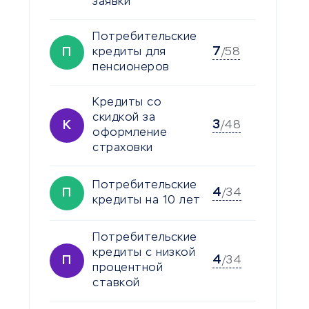
заявки
Потребительские
7
П
кредиты для
/58
пенсионеров
Кредиты со
скидкой за
3
К
/48
оформление
страховки
Потребительские
4
П
/34
кредиты на 10 лет
Потребительские
кредиты с низкой
4
П
/34
процентной
ставкой