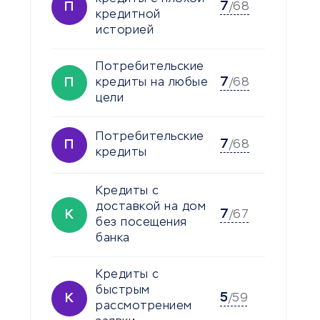
7
П
/68
кредитной
историей
Потребительские
7
П
кредиты на любые
/68
цели
Потребительские
7
П
/68
кредиты
Кредиты с
доставкой на дом
7
К
/67
без посещения
банка
Кредиты с
быстрым
5
К
/59
рассмотрением