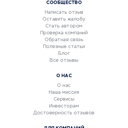
СООБЩЕСТВО
Маркетинг и продажи
Репетиторство
Написать отзыв
Оставить жалобу
Красота и здоровье
Стать автором
Сервисы по поиску работы
Проверка компаний
Сетевой маркетинг
Обратная связь
Университеты
Полезные статьи
Блог
Все отзывы
УСЛУГИ ДЛЯ БИЗНЕСА
Расчетно-кассовое
О НАС
обслуживание
О нас
Эквайринг
Наша миссия
CRM-системы
Сервисы
Электронный
Инвесторам
документооборот
Достоверность отзывов
Юридические компании