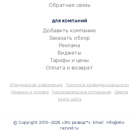
Обратная связь
Юридические компании
Консалтинговые компании
ДЛЯ КОМПАНИЙ
Аудиторские компании
Добавить компанию
Бухгалтерия онлайн
Заказать обзор
Онлайн-кассы
Реклама
SERM
Виджеты
Тарифы и цены
Digital
Оплата и возврат
КРЕДИТЫ И ЗАЙМЫ
Юридическая информация
Политика конфиденциальности
Потребительские кредиты
Правила и условия
Пользовательское соглашение
Оферта
Карта сайта
Кредитные карты
Дебетовые карты
Микрофинансовые
© Copyright 2015—2026 «Это развод™». Email: info@eto-
организации
razvod.ru
Подбор кредита