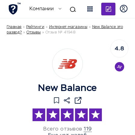
Добави
Компании
Главная
»
Рейтинги
»
Интернет-магазины
»
New Balance это
развод?
»
Отзывы
»
Отзыв № 41948
4.8
New Balance
Всего отзывов
119