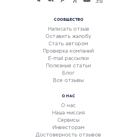
языков
Курсы IT и digital
СООБЩЕСТВО
Маркетинг и продажи
Написать отзыв
Репетиторство
Оставить жалобу
Красота и здоровье
Стать автором
Сервисы по поиску работы
Проверка компаний
Сетевой маркетинг
E-mail рассылки
Университеты
Полезные статьи
Блог
Все отзывы
УСЛУГИ ДЛЯ БИЗНЕСА
Расчетно-кассовое
О НАС
обслуживание
О нас
Эквайринг
Наша миссия
CRM-системы
Сервисы
Инвесторам
Электронный
Достоверность отзывов
документооборот