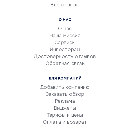
Все отзывы
УСЛУГИ ДЛЯ БИЗНЕСА
Расчетно-кассовое
О НАС
обслуживание
О нас
Эквайринг
Наша миссия
CRM-системы
Сервисы
Инвесторам
Электронный
Достоверность отзывов
документооборот
Обратная связь
Юридические компании
Консалтинговые компании
ДЛЯ КОМПАНИЙ
Аудиторские компании
Добавить компанию
Бухгалтерия онлайн
Заказать обзор
Онлайн-кассы
Реклама
SERM
Виджеты
Тарифы и цены
Digital
Оплата и возврат