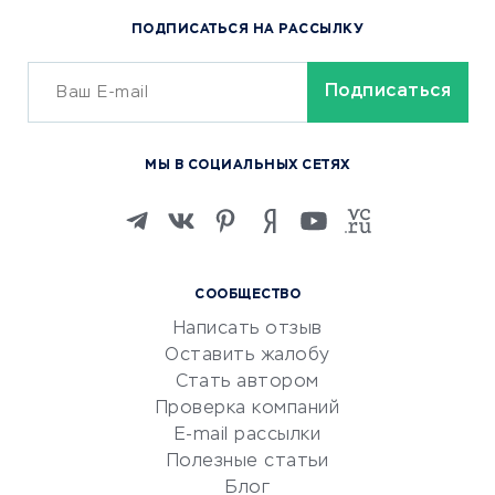
Популярные товары
ПОДПИСАТЬСЯ НА РАССЫЛКУ
Сервисы доставки
ОБУЧЕНИЕ И РАБОТА
Курсы по обучению
МЫ В СОЦИАЛЬНЫХ СЕТЯХ
Онлайн-школы
Изучение иностранных
языков
Курсы IT и digital
СООБЩЕСТВО
Маркетинг и продажи
Написать отзыв
Репетиторство
Оставить жалобу
Красота и здоровье
Стать автором
Сервисы по поиску работы
Проверка компаний
Сетевой маркетинг
E-mail рассылки
Университеты
Полезные статьи
Блог