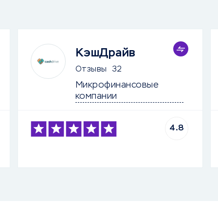
КэшДрайв
Отзывы
32
Микрофинансовые 
компании
4.8