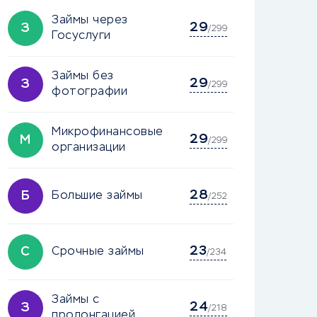
Займы через
29
З
/299
Госуслуги
Займы без
29
З
/299
фотографии
Микрофинансовые
29
М
/299
организации
28
Б
Большие займы
/252
23
С
Срочные займы
/234
Займы с
24
З
/218
пролонгацией