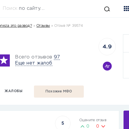
Поиск
по сайту...
neza это развод?
»
Отзывы
»
Отзыв № 39574
4.9
Всего отзывов
97
Еще нет жалоб
ЖАЛОБЫ
Похожие МФО
Оцените отзыв
5
0
0