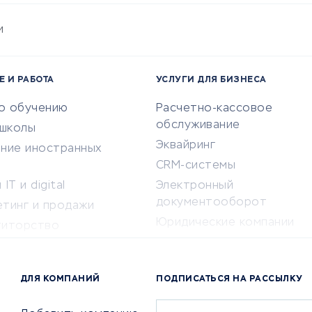
и
Е И РАБОТА
УСЛУГИ ДЛЯ БИЗНЕСА
по обучению
Расчетно-кассовое
обслуживание
-школы
Эквайринг
ение иностранных
CRM-системы
IT и digital
Электронный
документооборот
етинг и продажи
Юридические компании
титорство
Консалтинговые компании
ота и здоровье
Аудиторские компании
 по поиску работы
ДЛЯ КОМПАНИЙ
ПОДПИСАТЬСЯ НА РАССЫЛКУ
Бухгалтерия онлайн
й маркетинг
Онлайн-кассы
ситеты