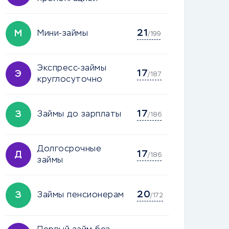
21
М
Мини-займы
/199
Экспресс-займы
17
Э
/187
круглосуточно
17
З
Займы до зарплаты
/186
Долгосрочные
17
Д
/186
займы
20
З
Займы пенсионерам
/172