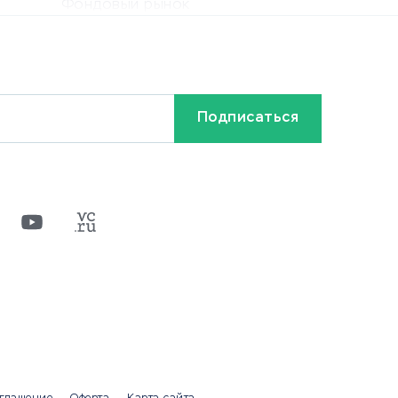
Фондовый рынок
Криптовалюта
Ставки на спорт
Кредиты и займы
Бонусы и акции
Видео
Разное
х
ти