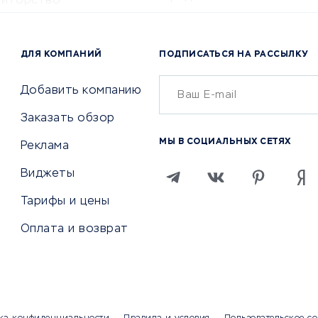
титорство
Консалтинговые компании
ота и здоровье
Аудиторские компании
 по поиску работы
ДЛЯ КОМПАНИЙ
ПОДПИСАТЬСЯ НА РАССЫЛКУ
Бухгалтерия онлайн
й маркетинг
Онлайн-кассы
ситеты
Добавить компанию
SERM
Заказать обзор
Digital
МЫ В СОЦИАЛЬНЫХ СЕТЯХ
Реклама
ТВИЯ И СТРАХОВАНИЕ
ПРОДВИЖЕНИЕ И РЕКЛАМА
Виджеты
ствия
Регистраторы доменов
Тарифы и цены
 билетов
Хостинг компании
Оплата и возврат
ование отелей
Продвижение в социальны
сетях
рии
SEO-сервисы
ование автомобилей
Тизерные и рекламные се
ание онлайн
Аналитика
мпании