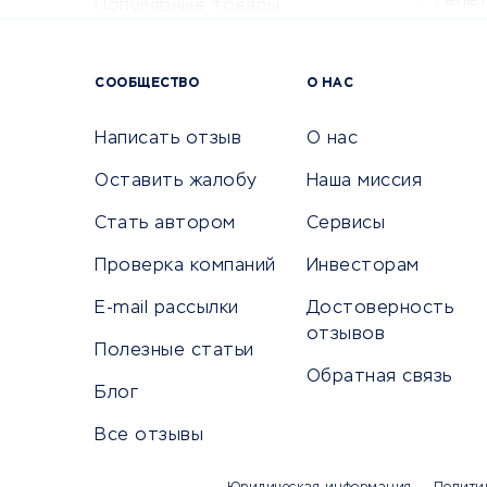
Репе
Популярные товары
Крас
Сервисы доставки
Сервисы
СООБЩЕСТВО
О НАС
Сетево
Универ
Написать отзыв
О нас
Оставить жалобу
Наша миссия
Стать автором
Сервисы
КРЕДИТЫ И ЗАЙМЫ
ПУТЕШЕС
Проверка компаний
Инвесторам
Потребительские кредиты
Путеше
E-mail рассылки
Достоверность
Кредитные карты
Покупка
отзывов
Полезные статьи
Дебетовые карты
Бронир
Обратная связь
Микрофинансовые организации
Санато
Блог
Подбор кредита
Бронир
Все отзывы
Улучшение кредитной истории
Страхов
Платежные системы
Авиако