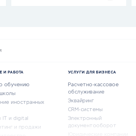
и
Е И РАБОТА
УСЛУГИ ДЛЯ БИЗНЕСА
по обучению
Расчетно-кассовое
обслуживание
-школы
Эквайринг
ение иностранных
CRM-системы
IT и digital
Электронный
документооборот
етинг и продажи
Юридические компании