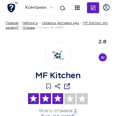
Добави
Компании
Главная
»
Рейтинги
»
Сервисы доставки еды
»
MF Kitchen это
развод?
»
Отзывы
»
Отзыв № 43661
2.8
MF Kitchen
Всего отзывов
2