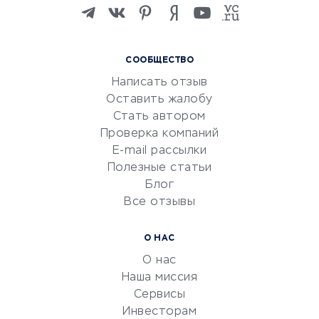
Изучение иностранных
языков
Курсы IT и digital
СООБЩЕСТВО
Маркетинг и продажи
Написать отзыв
Репетиторство
Оставить жалобу
Красота и здоровье
Стать автором
Сервисы по поиску работы
Проверка компаний
Сетевой маркетинг
E-mail рассылки
Университеты
Полезные статьи
Блог
Все отзывы
УСЛУГИ ДЛЯ БИЗНЕСА
Расчетно-кассовое
О НАС
обслуживание
О нас
Эквайринг
Наша миссия
CRM-системы
Сервисы
Инвесторам
Электронный