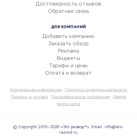
Достоверность отзывов
документооборот
Обратная связь
Юридические компании
Консалтинговые компании
ДЛЯ КОМПАНИЙ
Аудиторские компании
Добавить компанию
Бухгалтерия онлайн
Заказать обзор
Онлайн-кассы
Реклама
SERM
Виджеты
Тарифы и цены
Digital
Оплата и возврат
КРЕДИТЫ И ЗАЙМЫ
Юридическая информация
Политика конфиденциальности
Потребительские кредиты
Правила и условия
Пользовательское соглашение
Оферта
Карта сайта
Кредитные карты
Дебетовые карты
Микрофинансовые
© Copyright 2015—2026 «Это развод™». Email: info@eto-
организации
razvod.ru