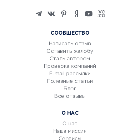
Онлайн-школы
Изучение иностранных
языков
Курсы IT и digital
СООБЩЕСТВО
Маркетинг и продажи
Репетиторство
Написать отзыв
Оставить жалобу
Красота и здоровье
Стать автором
Сервисы по поиску работы
Проверка компаний
Сетевой маркетинг
E-mail рассылки
Университеты
Полезные статьи
Блог
Все отзывы
УСЛУГИ ДЛЯ БИЗНЕСА
Расчетно-кассовое
О НАС
обслуживание
О нас
Эквайринг
Наша миссия
CRM-системы
Сервисы