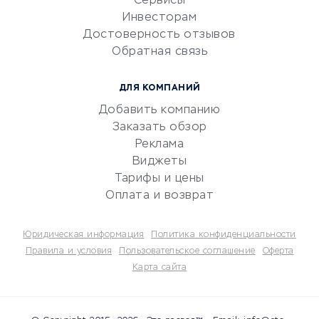
Сервисы
Инвесторам
Электронный
Достоверность отзывов
документооборот
Обратная связь
Юридические компании
Консалтинговые компании
ДЛЯ КОМПАНИЙ
Аудиторские компании
Добавить компанию
Бухгалтерия онлайн
Заказать обзор
Онлайн-кассы
Реклама
SERM
Виджеты
Тарифы и цены
Digital
Оплата и возврат
КРЕДИТЫ И ЗАЙМЫ
Юридическая информация
Политика конфиденциальности
Потребительские кредиты
Правила и условия
Пользовательское соглашение
Оферта
Карта сайта
Кредитные карты
Дебетовые карты
Микрофинансовые