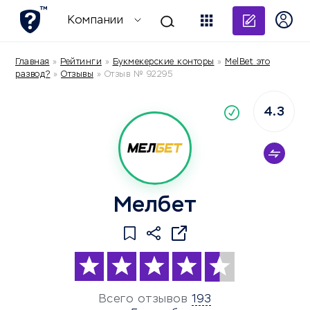
Добави
Компании
Главная
»
Рейтинги
»
Букмекерские конторы
»
MelBet это
развод?
»
Отзывы
»
Отзыв № 92295
4.3
По
компания
Мелбет
Всего отзывов
193