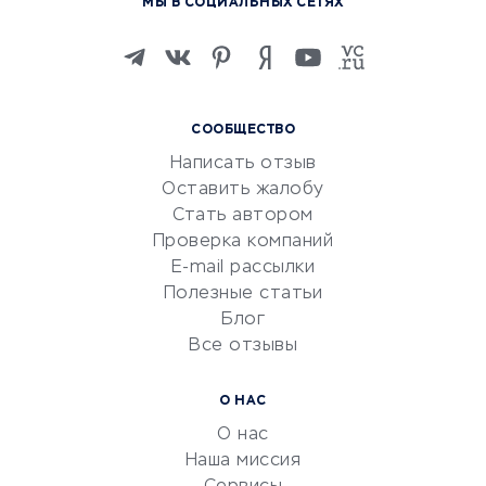
МЫ В СОЦИАЛЬНЫХ СЕТЯХ
Онлайн-школы
Изучение иностранных
языков
Курсы IT и digital
СООБЩЕСТВО
Маркетинг и продажи
Написать отзыв
Репетиторство
Оставить жалобу
Красота и здоровье
Стать автором
Сервисы по поиску работы
Проверка компаний
Сетевой маркетинг
E-mail рассылки
Университеты
Полезные статьи
Блог
Все отзывы
УСЛУГИ ДЛЯ БИЗНЕСА
Расчетно-кассовое
О НАС
обслуживание
О нас
Эквайринг
Наша миссия
CRM-системы