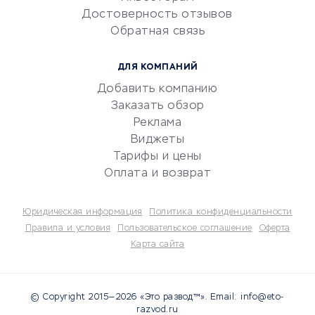
Электронный
Достоверность отзывов
документооборот
Обратная связь
Юридические компании
Консалтинговые компании
ДЛЯ КОМПАНИЙ
Аудиторские компании
Добавить компанию
Бухгалтерия онлайн
Заказать обзор
Онлайн-кассы
Реклама
SERM
Виджеты
Тарифы и цены
Digital
Оплата и возврат
КРЕДИТЫ И ЗАЙМЫ
Юридическая информация
Политика конфиденциальности
Потребительские кредиты
Правила и условия
Пользовательское соглашение
Оферта
Карта сайта
Кредитные карты
Дебетовые карты
Микрофинансовые
© Copyright 2015—2026 «Это развод™». Email: info@eto-
организации
razvod.ru