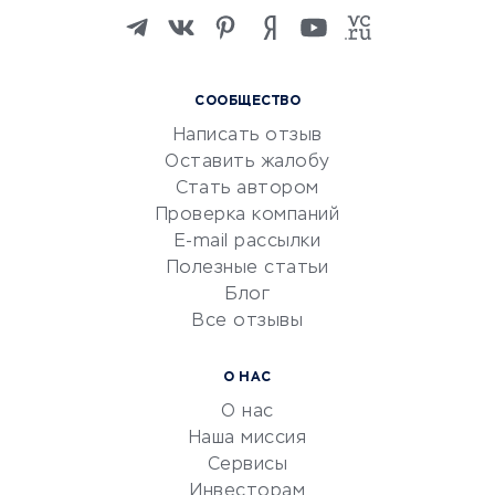
Изучение иностранных
языков
Курсы IT и digital
СООБЩЕСТВО
Маркетинг и продажи
Написать отзыв
Репетиторство
Оставить жалобу
Красота и здоровье
Стать автором
Сервисы по поиску работы
Проверка компаний
Сетевой маркетинг
E-mail рассылки
Университеты
Полезные статьи
Блог
Все отзывы
УСЛУГИ ДЛЯ БИЗНЕСА
Расчетно-кассовое
О НАС
обслуживание
О нас
Эквайринг
Наша миссия
CRM-системы
Сервисы
Инвесторам