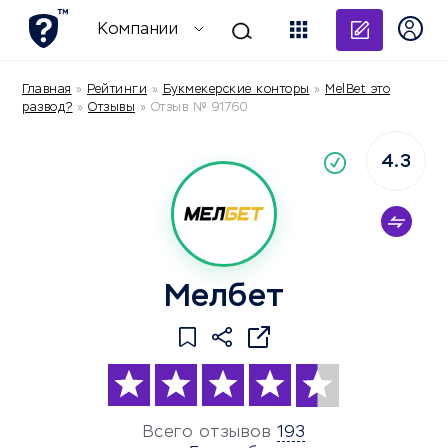
Добави
Компании
Главная
»
Рейтинги
»
Букмекерские конторы
»
MelBet это
развод?
»
Отзывы
»
Отзыв № 91760
4.3
По
компания
Мелбет
Всего отзывов
193