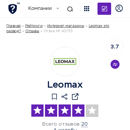
Добави
Компании
Главная
»
Рейтинги
»
Интернет-магазины
»
Leomax это
развод?
»
Отзывы
»
Отзыв № 40755
3.7
Leomax
Всего отзывов
20