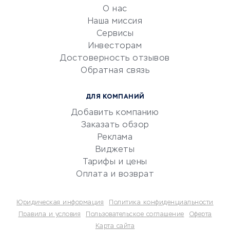
обслуживание
О нас
Эквайринг
Наша миссия
CRM-системы
Сервисы
Инвесторам
Электронный
Достоверность отзывов
документооборот
Обратная связь
Юридические компании
Консалтинговые компании
ДЛЯ КОМПАНИЙ
Аудиторские компании
Добавить компанию
Бухгалтерия онлайн
Заказать обзор
Онлайн-кассы
Реклама
SERM
Виджеты
Тарифы и цены
Digital
Оплата и возврат
КРЕДИТЫ И ЗАЙМЫ
Юридическая информация
Политика конфиденциальности
Потребительские кредиты
Правила и условия
Пользовательское соглашение
Оферта
Карта сайта
Кредитные карты