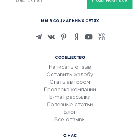
ОБУЧЕНИЕ И РАБОТА
Курсы по обучению
МЫ В СОЦИАЛЬНЫХ СЕТЯХ
Онлайн-школы
Изучение иностранных
языков
Курсы IT и digital
СООБЩЕСТВО
Маркетинг и продажи
Написать отзыв
Репетиторство
Оставить жалобу
Красота и здоровье
Стать автором
Сервисы по поиску работы
Проверка компаний
Сетевой маркетинг
E-mail рассылки
Университеты
Полезные статьи
Блог
Все отзывы
УСЛУГИ ДЛЯ БИЗНЕСА
Расчетно-кассовое
О НАС