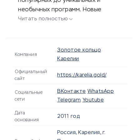
популярных до уникальных и
необычных программ. Новые
автобусы, интересные гиды,
Читать полностью
скидки и акции.
Золотое кольцо
Компания
Карелии
Официальный
https://karelia.gold/
сайт
ВКонтакте
WhatsApp
Социальные
сети
Telegram
Youtube
Дата
2011 год
основания
Россия, Карелия, г.