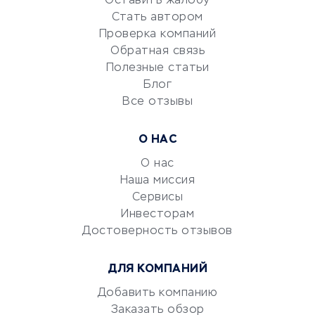
Оставить жалобу
Красота и здоровье
Стать автором
Сервисы по поиску работы
Проверка компаний
Сетевой маркетинг
Обратная связь
Университеты
Полезные статьи
Блог
Все отзывы
УСЛУГИ ДЛЯ БИЗНЕСА
Расчетно-кассовое
О НАС
обслуживание
О нас
Эквайринг
Наша миссия
CRM-системы
Сервисы
Электронный
Инвесторам
документооборот
Достоверность отзывов
Юридические компании
ДЛЯ КОМПАНИЙ
Консалтинговые компании
Аудиторские компании
Добавить компанию
Заказать обзор
Бухгалтерия онлайн