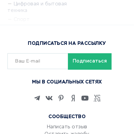
Цифровая и бытовая
техника
Спорт
Доставка еды
Популярные товары
ПОДПИСАТЬСЯ НА РАССЫЛКУ
Сервисы доставки
ОБУЧЕНИЕ И РАБОТА
Курсы по обучению
МЫ В СОЦИАЛЬНЫХ СЕТЯХ
Онлайн-школы
Изучение иностранных
языков
Курсы IT и digital
СООБЩЕСТВО
Маркетинг и продажи
Репетиторство
Написать отзыв