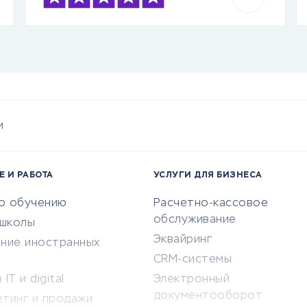
и
Е И РАБОТА
УСЛУГИ ДЛЯ БИЗНЕСА
по обучению
Расчетно-кассовое
обслуживание
-школы
Эквайринг
ение иностранных
CRM-системы
IT и digital
Электронный
документооборот
етинг и продажи