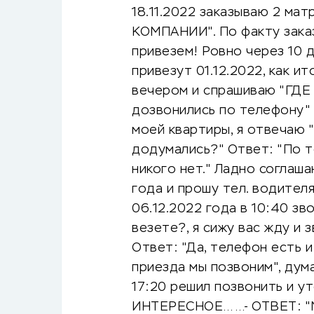
18.11.2022 заказываю 2 ма
КОМПАНИИ". По факту заказ
привезем! Ровно через 10 
привезут 01.12.2022, как ит
вечером и спрашиваю "ГДЕ 
дозвонились по телефону"
моей квартиры, я отвечаю "
додумались?" Ответ: "По т
никого нет." Ладно соглаш
года и прошу тел. водителя
06.12.2022 года в 10:40 з
везете?, я сижу вас жду и 
Ответ: "Да, телефон есть и 
приезда мы позвоним", дум
17:20 решил позвонить и у
ИНТЕРЕСНОЕ……- ОТВЕТ: "Мы