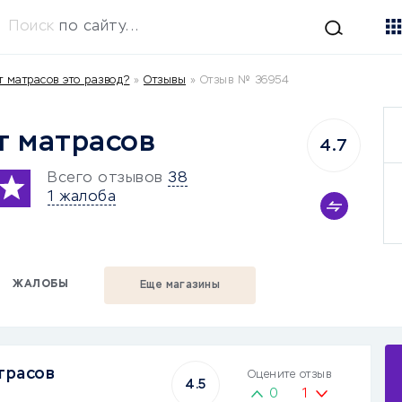
Поиск
по сайту...
 матрасов это развод?
»
Отзывы
»
Отзыв № 36954
т матрасов
4.7
Всего отзывов
38
1 жалоба
ЖАЛОБЫ
Еще магазины
трасов
Оцените отзыв
4.5
0
1