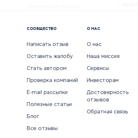
Репе
Популярные товары
Крас
Сервисы доставки
Сервисы
СООБЩЕСТВО
О НАС
Сетево
Универ
Написать отзыв
О нас
Оставить жалобу
Наша миссия
Стать автором
Сервисы
КРЕДИТЫ И ЗАЙМЫ
ПУТЕШЕС
Проверка компаний
Инвесторам
Потребительские кредиты
Путеше
E-mail рассылки
Достоверность
Кредитные карты
Покупка
отзывов
Полезные статьи
Дебетовые карты
Бронир
Обратная связь
Микрофинансовые организации
Санато
Блог
Подбор кредита
Бронир
Все отзывы
Улучшение кредитной истории
Страхов