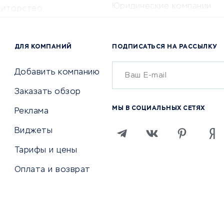
Юридические компании
титорство
Консалтинговые компании
ота и здоровье
Аудиторские компании
 по поиску работы
ДЛЯ КОМПАНИЙ
ПОДПИСАТЬСЯ НА РАССЫЛКУ
Бухгалтерия онлайн
й маркетинг
Онлайн-кассы
ситеты
Добавить компанию
SERM
Заказать обзор
Digital
МЫ В СОЦИАЛЬНЫХ СЕТЯХ
Реклама
ТВИЯ И СТРАХОВАНИЕ
ПРОДВИЖЕНИЕ И РЕКЛАМА
Виджеты
ствия
Регистраторы доменов
Тарифы и цены
 билетов
Хостинг компании
Оплата и возврат
ование отелей
Продвижение в социальны
сетях
рии
SEO-сервисы
ование автомобилей
Тизерные и рекламные се
ание онлайн