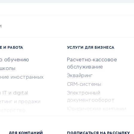
и
Е И РАБОТА
УСЛУГИ ДЛЯ БИЗНЕСА
по обучению
Расчетно-кассовое
обслуживание
-школы
Эквайринг
ение иностранных
CRM-системы
IT и digital
Электронный
документооборот
етинг и продажи
Юридические компании
титорство
Консалтинговые компании
ота и здоровье
Аудиторские компании
 по поиску работы
ДЛЯ КОМПАНИЙ
ПОДПИСАТЬСЯ НА РАССЫЛКУ