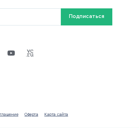
Кредиты и займы
Бонусы и акции
Видео
Разное
х
ти
оглашение
Оферта
Карта сайта
а