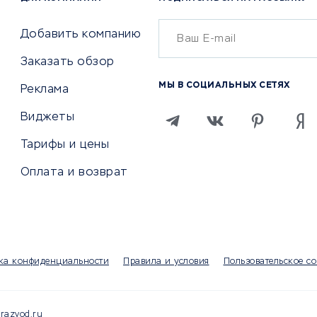
Бухгалтерия онлайн
й маркетинг
Онлайн-кассы
ситеты
Добавить компанию
SERM
Заказать обзор
Digital
МЫ В СОЦИАЛЬНЫХ СЕТЯХ
Реклама
ТВИЯ И СТРАХОВАНИЕ
ПРОДВИЖЕНИЕ И РЕКЛАМА
Виджеты
ствия
Регистраторы доменов
Тарифы и цены
 билетов
Хостинг компании
Оплата и возврат
ование отелей
Продвижение в социальны
сетях
рии
SEO-сервисы
ование автомобилей
Тизерные и рекламные се
ание онлайн
Аналитика
мпании
ка конфиденциальности
Правила и условия
Пользовательское с
Конструкторы сайтов
раторы
Чаты и чат-боты для сайт
Партнерские сети
razvod.ru