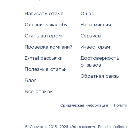
Сетево
Универ
Написать отзыв
О нас
Оставить жалобу
Наша миссия
Стать автором
Сервисы
КРЕДИТЫ И ЗАЙМЫ
ПУТЕШЕС
Проверка компаний
Инвесторам
Потребительские кредиты
Путеше
E-mail рассылки
Достоверность
Кредитные карты
Покупка
отзывов
Полезные статьи
Дебетовые карты
Бронир
Обратная связь
Микрофинансовые организации
Санато
Блог
Подбор кредита
Бронир
Все отзывы
Улучшение кредитной истории
Страхов
Платежные системы
Авиако
Юридическая информация
Полити
Туропе
© Copyright 2015—2026 «Это развод™». Email: info@eto-