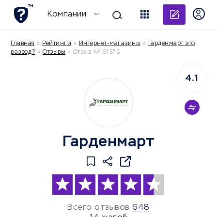
Добави
Компании
Главная
»
Рейтинги
»
Интернет-магазины
»
Гарденмарт это
развод?
»
Отзывы
»
Отзыв № 91375
4.1
Гарденмарт
Всего отзывов
648