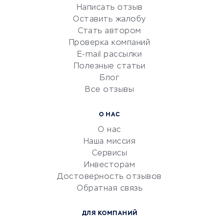
Написать отзыв
Репетиторство
Оставить жалобу
Красота и здоровье
Стать автором
Сервисы по поиску работы
Проверка компаний
Сетевой маркетинг
E-mail рассылки
Университеты
Полезные статьи
Блог
Все отзывы
УСЛУГИ ДЛЯ БИЗНЕСА
Расчетно-кассовое
О НАС
обслуживание
О нас
Эквайринг
Наша миссия
CRM-системы
Сервисы
Инвесторам
Электронный
Достоверность отзывов
документооборот
Обратная связь
Юридические компании
Консалтинговые компании
ДЛЯ КОМПАНИЙ