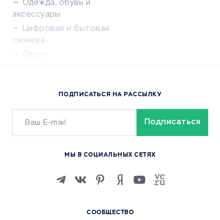
Одежда, обувь и
аксессуары
Цифровая и бытовая
техника
Спорт
Доставка еды
Популярные товары
ПОДПИСАТЬСЯ НА РАССЫЛКУ
Сервисы доставки
ОБУЧЕНИЕ И РАБОТА
Курсы по обучению
МЫ В СОЦИАЛЬНЫХ СЕТЯХ
Онлайн-школы
Изучение иностранных
языков
Курсы IT и digital
СООБЩЕСТВО
Маркетинг и продажи