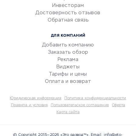
Инвесторам
Электронный
Достоверность отзывов
документооборот
Обратная связь
Юридические компании
Консалтинговые компании
ДЛЯ КОМПАНИЙ
Аудиторские компании
Добавить компанию
Бухгалтерия онлайн
Заказать обзор
Онлайн-кассы
Реклама
SERM
Виджеты
Тарифы и цены
Digital
Оплата и возврат
КРЕДИТЫ И ЗАЙМЫ
Юридическая информация
Политика конфиденциальности
Потребительские кредиты
Правила и условия
Пользовательское соглашение
Оферта
Карта сайта
Кредитные карты
Дебетовые карты
Микрофинансовые
© Copyright 2015—2026 «Это развод™». Email: info@eto-