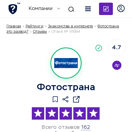
Добави
Компании
Главная
»
Рейтинги
»
Знакомства в интернете
»
Фотострана
это развод?
»
Отзывы
»
Отзыв № 91694
4.7
По
компания
Фотострана
Всего отзывов
162