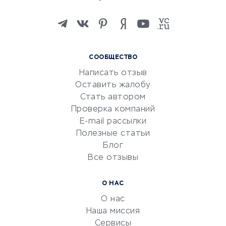
Онлайн-школы
Изучение иностранных
языков
Курсы IT и digital
СООБЩЕСТВО
Маркетинг и продажи
Написать отзыв
Репетиторство
Оставить жалобу
Красота и здоровье
Стать автором
Сервисы по поиску работы
Проверка компаний
Сетевой маркетинг
E-mail рассылки
Университеты
Полезные статьи
Блог
Все отзывы
УСЛУГИ ДЛЯ БИЗНЕСА
Расчетно-кассовое
О НАС
обслуживание
О нас
Эквайринг
Наша миссия
CRM-системы
Сервисы