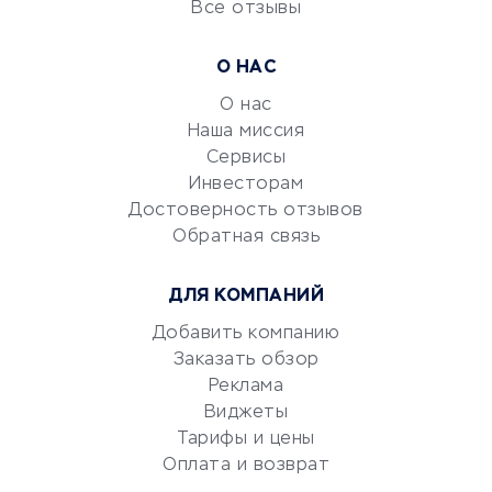
Все отзывы
УСЛУГИ ДЛЯ БИЗНЕСА
Расчетно-кассовое
О НАС
обслуживание
О нас
Эквайринг
Наша миссия
CRM-системы
Сервисы
Электронный
Инвесторам
документооборот
Достоверность отзывов
Обратная связь
Юридические компании
Консалтинговые компании
ДЛЯ КОМПАНИЙ
Аудиторские компании
Добавить компанию
Бухгалтерия онлайн
Заказать обзор
Онлайн-кассы
Реклама
SERM
Виджеты
Digital
Тарифы и цены
Оплата и возврат