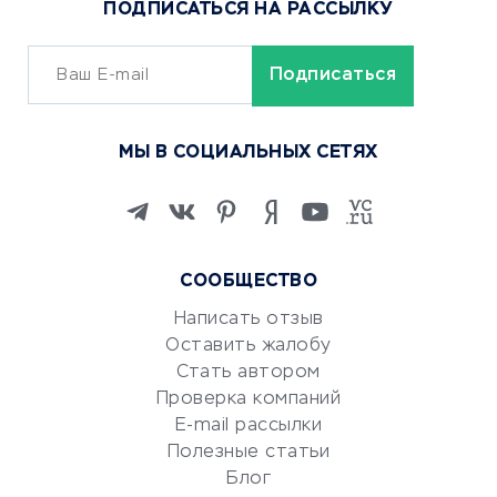
ПОДПИСАТЬСЯ НА РАССЫЛКУ
Сервисы доставки
ОБУЧЕНИЕ И РАБОТА
Курсы по обучению
МЫ В СОЦИАЛЬНЫХ СЕТЯХ
Онлайн-школы
Изучение иностранных
языков
Курсы IT и digital
СООБЩЕСТВО
Маркетинг и продажи
Репетиторство
Написать отзыв
Оставить жалобу
Красота и здоровье
Стать автором
Сервисы по поиску работы
Проверка компаний
Сетевой маркетинг
E-mail рассылки
Университеты
Полезные статьи
Блог