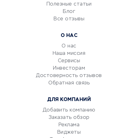
Университеты
Полезные статьи
Блог
Все отзывы
УСЛУГИ ДЛЯ БИЗНЕСА
Расчетно-кассовое
О НАС
обслуживание
О нас
Эквайринг
Наша миссия
CRM-системы
Сервисы
Электронный
Инвесторам
документооборот
Достоверность отзывов
Обратная связь
Юридические компании
Консалтинговые компании
ДЛЯ КОМПАНИЙ
Аудиторские компании
Добавить компанию
Бухгалтерия онлайн
Заказать обзор
Онлайн-кассы
Реклама
SERM
Виджеты
Digital