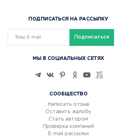
Доставка еды
Популярные товары
ПОДПИСАТЬСЯ НА РАССЫЛКУ
Сервисы доставки
ОБУЧЕНИЕ И РАБОТА
Курсы по обучению
МЫ В СОЦИАЛЬНЫХ СЕТЯХ
Онлайн-школы
Изучение иностранных
языков
Курсы IT и digital
СООБЩЕСТВО
Маркетинг и продажи
Репетиторство
Написать отзыв
Оставить жалобу
Красота и здоровье
Стать автором
Сервисы по поиску работы
Проверка компаний
Сетевой маркетинг
E-mail рассылки