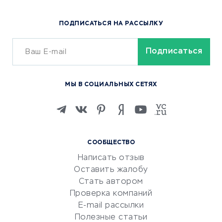
Популярные товары
ПОДПИСАТЬСЯ НА РАССЫЛКУ
Сервисы доставки
ОБУЧЕНИЕ И РАБОТА
Курсы по обучению
МЫ В СОЦИАЛЬНЫХ СЕТЯХ
Онлайн-школы
Изучение иностранных
языков
Курсы IT и digital
СООБЩЕСТВО
Маркетинг и продажи
Написать отзыв
Репетиторство
Оставить жалобу
Красота и здоровье
Стать автором
Сервисы по поиску работы
Проверка компаний
Сетевой маркетинг
E-mail рассылки
Университеты
Полезные статьи