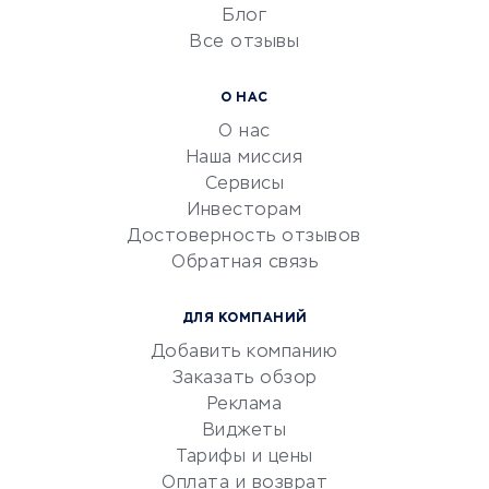
Блог
Все отзывы
УСЛУГИ ДЛЯ БИЗНЕСА
Расчетно-кассовое
О НАС
обслуживание
О нас
Эквайринг
Наша миссия
CRM-системы
Сервисы
Инвесторам
Электронный
Достоверность отзывов
документооборот
Обратная связь
Юридические компании
Консалтинговые компании
ДЛЯ КОМПАНИЙ
Аудиторские компании
Добавить компанию
Бухгалтерия онлайн
Заказать обзор
Онлайн-кассы
Реклама
SERM
Виджеты
Тарифы и цены
Digital
Оплата и возврат