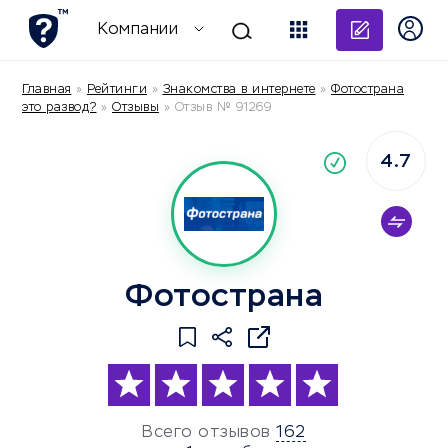
Добави
Компании
Главная
»
Рейтинги
»
Знакомства в интернете
»
Фотострана
это развод?
»
Отзывы
»
Отзыв № 91269
4.7
По
компания
Фотострана
Всего отзывов
162