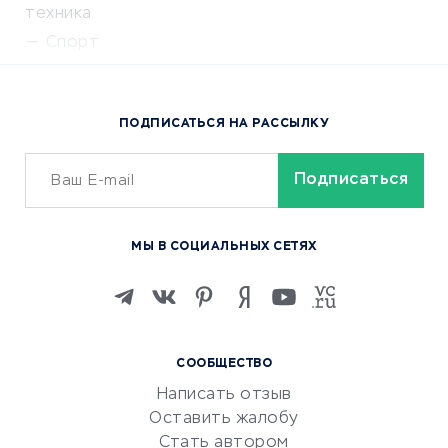
техника
Спорт
Доставка еды
Популярные товары
ПОДПИСАТЬСЯ НА РАССЫЛКУ
Сервисы доставки
ОБУЧЕНИЕ И РАБОТА
Курсы по обучению
МЫ В СОЦИАЛЬНЫХ СЕТЯХ
Онлайн-школы
Изучение иностранных
языков
Курсы IT и digital
СООБЩЕСТВО
Маркетинг и продажи
Написать отзыв
Репетиторство
Оставить жалобу
Красота и здоровье
Стать автором