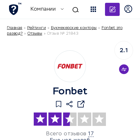
Добави
Компании
Главная
»
Рейтинги
»
Букмекерские конторы
»
Fonbet это
развод?
»
Отзывы
»
Отзыв № 21843
2.1
Fonbet
Всего отзывов
17