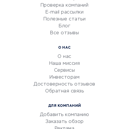
Сервисы по поиску работы
Проверка компаний
Сетевой маркетинг
E-mail рассылки
Университеты
Полезные статьи
Блог
Все отзывы
УСЛУГИ ДЛЯ БИЗНЕСА
Расчетно-кассовое
О НАС
обслуживание
О нас
Эквайринг
Наша миссия
CRM-системы
Сервисы
Инвесторам
Электронный
Достоверность отзывов
документооборот
Обратная связь
Юридические компании
Консалтинговые компании
ДЛЯ КОМПАНИЙ
Аудиторские компании
Добавить компанию
Бухгалтерия онлайн
Заказать обзор
Онлайн-кассы
Реклама