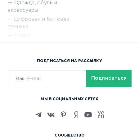
Одежда, обувь и
аксессуары
Цифровая и бытовая
техника
Спорт
Доставка еды
Популярные товары
ПОДПИСАТЬСЯ НА РАССЫЛКУ
Сервисы доставки
ОБУЧЕНИЕ И РАБОТА
Курсы по обучению
МЫ В СОЦИАЛЬНЫХ СЕТЯХ
Онлайн-школы
Изучение иностранных
языков
Курсы IT и digital
СООБЩЕСТВО
Маркетинг и продажи