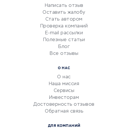
Написать отзыв
Репетиторство
Оставить жалобу
Красота и здоровье
Стать автором
Сервисы по поиску работы
Проверка компаний
Сетевой маркетинг
E-mail рассылки
Университеты
Полезные статьи
Блог
Все отзывы
УСЛУГИ ДЛЯ БИЗНЕСА
Расчетно-кассовое
О НАС
обслуживание
О нас
Эквайринг
Наша миссия
CRM-системы
Сервисы
Инвесторам
Электронный
Достоверность отзывов
документооборот
Обратная связь
Юридические компании
Консалтинговые компании
ДЛЯ КОМПАНИЙ