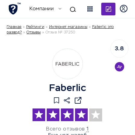
Добави
Компании
Главная
»
Рейтинги
»
Интернет-магазины
»
Faberlic это
развод?
»
Отзывы
»
Отзыв № 37250
3.8
Faberlic
Всего отзывов
1