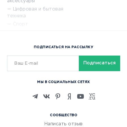
аксессуары
Цифровая и бытовая
техника
Спорт
Доставка еды
Популярные товары
ПОДПИСАТЬСЯ НА РАССЫЛКУ
Сервисы доставки
ОБУЧЕНИЕ И РАБОТА
Курсы по обучению
МЫ В СОЦИАЛЬНЫХ СЕТЯХ
Онлайн-школы
Изучение иностранных
языков
Курсы IT и digital
СООБЩЕСТВО
Маркетинг и продажи
Написать отзыв
Репетиторство