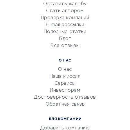
Оставить жалобу
Красота и здоровье
Стать автором
Сервисы по поиску работы
Проверка компаний
Сетевой маркетинг
E-mail рассылки
Университеты
Полезные статьи
Блог
Все отзывы
УСЛУГИ ДЛЯ БИЗНЕСА
Расчетно-кассовое
О НАС
обслуживание
О нас
Эквайринг
Наша миссия
CRM-системы
Сервисы
Инвесторам
Электронный
Достоверность отзывов
документооборот
Обратная связь
Юридические компании
Консалтинговые компании
ДЛЯ КОМПАНИЙ
Аудиторские компании
Добавить компанию