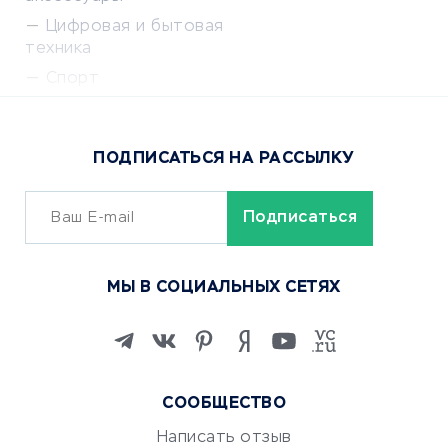
Цифровая и бытовая
техника
Спорт
Доставка еды
Популярные товары
ПОДПИСАТЬСЯ НА РАССЫЛКУ
Сервисы доставки
ОБУЧЕНИЕ И РАБОТА
Курсы по обучению
МЫ В СОЦИАЛЬНЫХ СЕТЯХ
Онлайн-школы
Изучение иностранных
языков
Курсы IT и digital
СООБЩЕСТВО
Маркетинг и продажи
Репетиторство
Написать отзыв