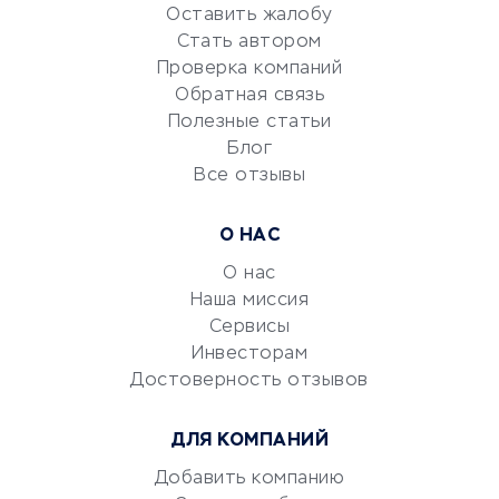
Оставить жалобу
Красота и здоровье
Стать автором
Сервисы по поиску работы
Проверка компаний
Сетевой маркетинг
Обратная связь
Университеты
Полезные статьи
Блог
Все отзывы
УСЛУГИ ДЛЯ БИЗНЕСА
Расчетно-кассовое
О НАС
обслуживание
О нас
Эквайринг
Наша миссия
CRM-системы
Сервисы
Электронный
Инвесторам
документооборот
Достоверность отзывов
Юридические компании
ДЛЯ КОМПАНИЙ
Консалтинговые компании
Аудиторские компании
Добавить компанию