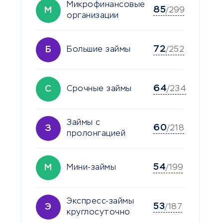
Микрофинансовые
85
М
/299
организации
72
Б
Большие займы
/252
64
С
Срочные займы
/234
Займы с
60
З
/218
пролонгацией
54
М
Мини-займы
/199
Экспресс-займы
53
Э
/187
круглосуточно