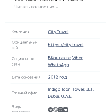
направлений для перелетов или
Читать полностью
поездок.
Сity.Travel
Компания
Официальный
https://city.travel
сайт
ВКонтакте
Viber
Социальные
сети
WhatsApp
2012 год
Дата основания
Indigo Icon Tower, JLT,
Главный офис
Dubai, U.A.E.
Виды