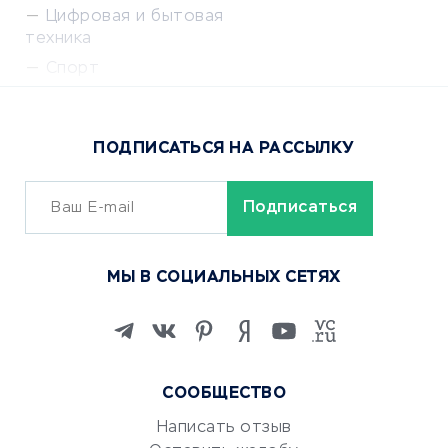
Цифровая и бытовая
техника
Спорт
Доставка еды
Популярные товары
ПОДПИСАТЬСЯ НА РАССЫЛКУ
Сервисы доставки
ОБУЧЕНИЕ И РАБОТА
Курсы по обучению
МЫ В СОЦИАЛЬНЫХ СЕТЯХ
Онлайн-школы
Изучение иностранных
языков
Курсы IT и digital
СООБЩЕСТВО
Маркетинг и продажи
Репетиторство
Написать отзыв