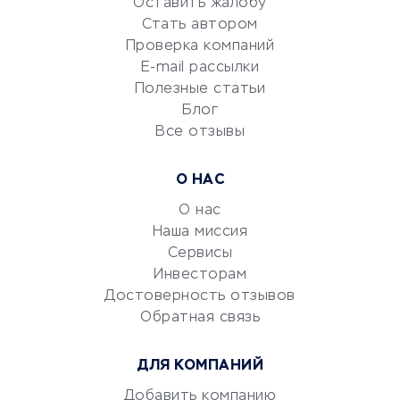
Оставить жалобу
Красота и здоровье
Стать автором
Сервисы по поиску работы
Проверка компаний
Сетевой маркетинг
E-mail рассылки
Университеты
Полезные статьи
Блог
Все отзывы
УСЛУГИ ДЛЯ БИЗНЕСА
Расчетно-кассовое
О НАС
обслуживание
О нас
Эквайринг
Наша миссия
CRM-системы
Сервисы
Электронный
Инвесторам
документооборот
Достоверность отзывов
Обратная связь
Юридические компании
Консалтинговые компании
ДЛЯ КОМПАНИЙ
Аудиторские компании
Добавить компанию
Бухгалтерия онлайн