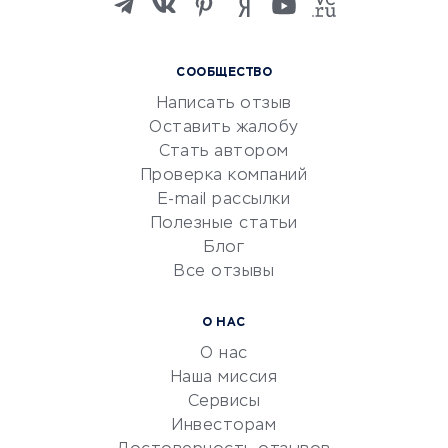
языков
Курсы IT и digital
СООБЩЕСТВО
Маркетинг и продажи
Написать отзыв
Репетиторство
Оставить жалобу
Красота и здоровье
Стать автором
Сервисы по поиску работы
Проверка компаний
Сетевой маркетинг
E-mail рассылки
Университеты
Полезные статьи
Блог
Все отзывы
УСЛУГИ ДЛЯ БИЗНЕСА
Расчетно-кассовое
О НАС
обслуживание
О нас
Эквайринг
Наша миссия
CRM-системы
Сервисы
Инвесторам
Электронный