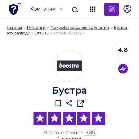
Добави
Компании
Главная
»
Рейтинги
»
Микрофинансовые компании
»
Бустра
это развод?
»
Отзывы
»
Отзыв № 91727
4.8
Бустра
Всего отзывов
335