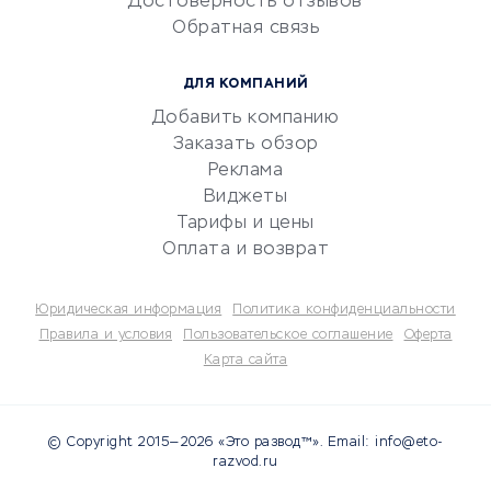
Достоверность отзывов
документооборот
Обратная связь
Юридические компании
Консалтинговые компании
ДЛЯ КОМПАНИЙ
Аудиторские компании
Добавить компанию
Бухгалтерия онлайн
Заказать обзор
Онлайн-кассы
Реклама
SERM
Виджеты
Тарифы и цены
Digital
Оплата и возврат
КРЕДИТЫ И ЗАЙМЫ
Юридическая информация
Политика конфиденциальности
Потребительские кредиты
Правила и условия
Пользовательское соглашение
Оферта
Карта сайта
Кредитные карты
Дебетовые карты
Микрофинансовые
© Copyright 2015—2026 «Это развод™». Email: info@eto-
организации
razvod.ru
Подбор кредита