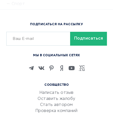
Спорт
Доставка еды
Популярные товары
ПОДПИСАТЬСЯ НА РАССЫЛКУ
Сервисы доставки
ОБУЧЕНИЕ И РАБОТА
Курсы по обучению
МЫ В СОЦИАЛЬНЫХ СЕТЯХ
Онлайн-школы
Изучение иностранных
языков
Курсы IT и digital
СООБЩЕСТВО
Маркетинг и продажи
Написать отзыв
Репетиторство
Оставить жалобу
Красота и здоровье
Стать автором
Сервисы по поиску работы
Проверка компаний