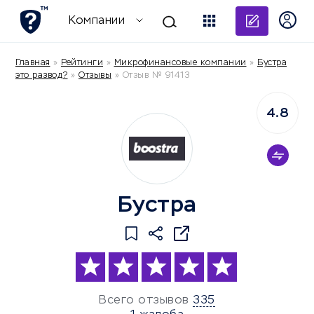
Добави
Компании
Главная
»
Рейтинги
»
Микрофинансовые компании
»
Бустра
это развод?
»
Отзывы
»
Отзыв № 91413
4.8
Бустра
Всего отзывов
335