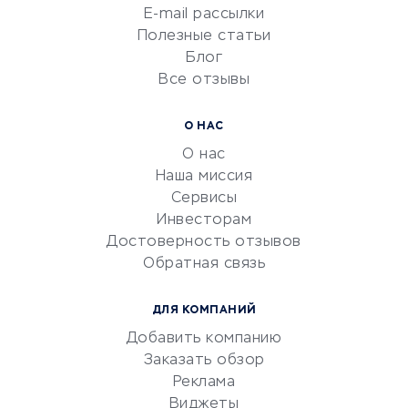
Сетевой маркетинг
E-mail рассылки
Университеты
Полезные статьи
Блог
Все отзывы
УСЛУГИ ДЛЯ БИЗНЕСА
Расчетно-кассовое
О НАС
обслуживание
О нас
Эквайринг
Наша миссия
CRM-системы
Сервисы
Инвесторам
Электронный
Достоверность отзывов
документооборот
Обратная связь
Юридические компании
Консалтинговые компании
ДЛЯ КОМПАНИЙ
Аудиторские компании
Добавить компанию
Бухгалтерия онлайн
Заказать обзор
Онлайн-кассы
Реклама
SERM
Виджеты