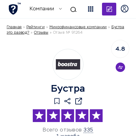
Добави
Компании
Главная
»
Рейтинги
»
Микрофинансовые компании
»
Бустра
это развод?
»
Отзывы
»
Отзыв № 91264
4.8
Бустра
Всего отзывов
335