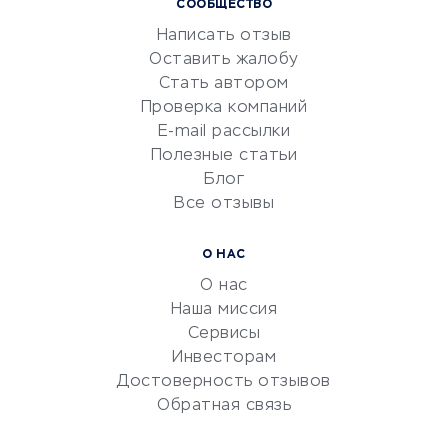
СООБЩЕСТВО
Маркетинг и продажи
Написать отзыв
Репетиторство
Оставить жалобу
Красота и здоровье
Стать автором
Сервисы по поиску работы
Проверка компаний
Сетевой маркетинг
E-mail рассылки
Университеты
Полезные статьи
Блог
Все отзывы
УСЛУГИ ДЛЯ БИЗНЕСА
Расчетно-кассовое
О НАС
обслуживание
О нас
Эквайринг
Наша миссия
CRM-системы
Сервисы
Инвесторам
Электронный
Достоверность отзывов
документооборот
Обратная связь
Юридические компании
Консалтинговые компании