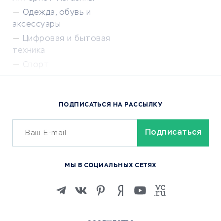
Одежда, обувь и
аксессуары
Цифровая и бытовая
техника
Спорт
Доставка еды
Популярные товары
ПОДПИСАТЬСЯ НА РАССЫЛКУ
Сервисы доставки
ОБУЧЕНИЕ И РАБОТА
Курсы по обучению
МЫ В СОЦИАЛЬНЫХ СЕТЯХ
Онлайн-школы
Изучение иностранных
языков
Курсы IT и digital