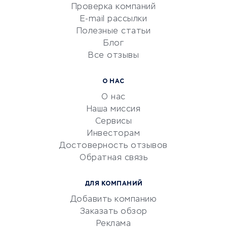
Сервисы по поиску работы
Проверка компаний
Сетевой маркетинг
E-mail рассылки
Университеты
Полезные статьи
Блог
Все отзывы
УСЛУГИ ДЛЯ БИЗНЕСА
Расчетно-кассовое
О НАС
обслуживание
О нас
Эквайринг
Наша миссия
CRM-системы
Сервисы
Инвесторам
Электронный
Достоверность отзывов
документооборот
Обратная связь
Юридические компании
Консалтинговые компании
ДЛЯ КОМПАНИЙ
Аудиторские компании
Добавить компанию
Бухгалтерия онлайн
Заказать обзор
Онлайн-кассы
Реклама