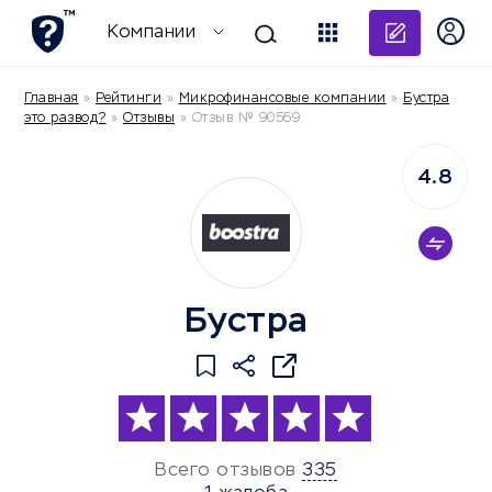
Добави
Компании
Главная
»
Рейтинги
»
Микрофинансовые компании
»
Бустра
это развод?
»
Отзывы
»
Отзыв № 90569
4.8
Бустра
Всего отзывов
335