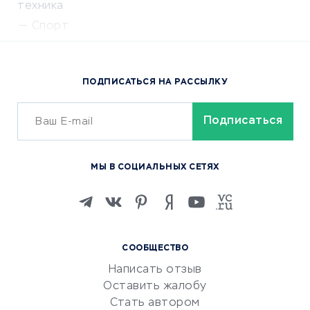
техника
Спорт
Доставка еды
Популярные товары
ПОДПИСАТЬСЯ НА РАССЫЛКУ
Сервисы доставки
ОБУЧЕНИЕ И РАБОТА
Курсы по обучению
МЫ В СОЦИАЛЬНЫХ СЕТЯХ
Онлайн-школы
Изучение иностранных
языков
Курсы IT и digital
СООБЩЕСТВО
Маркетинг и продажи
Написать отзыв
Репетиторство
Оставить жалобу
Красота и здоровье
Стать автором