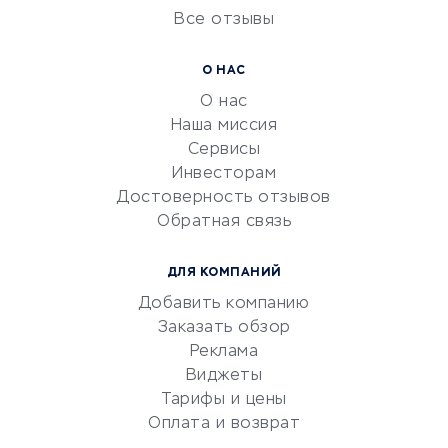
Все отзывы
УСЛУГИ ДЛЯ БИЗНЕСА
Расчетно-кассовое
О НАС
обслуживание
О нас
Эквайринг
Наша миссия
CRM-системы
Сервисы
Инвесторам
Электронный
Достоверность отзывов
документооборот
Обратная связь
Юридические компании
Консалтинговые компании
ДЛЯ КОМПАНИЙ
Аудиторские компании
Добавить компанию
Бухгалтерия онлайн
Заказать обзор
Онлайн-кассы
Реклама
SERM
Виджеты
Тарифы и цены
Digital
Оплата и возврат