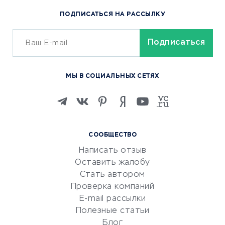
Популярные товары
ПОДПИСАТЬСЯ НА РАССЫЛКУ
Сервисы доставки
ОБУЧЕНИЕ И РАБОТА
Курсы по обучению
МЫ В СОЦИАЛЬНЫХ СЕТЯХ
Онлайн-школы
Изучение иностранных
языков
Курсы IT и digital
СООБЩЕСТВО
Маркетинг и продажи
Написать отзыв
Репетиторство
Оставить жалобу
Красота и здоровье
Стать автором
Сервисы по поиску работы
Проверка компаний
Сетевой маркетинг
E-mail рассылки
Университеты
Полезные статьи
Блог