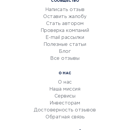
СООБЩЕСТВО
Маркетинг и продажи
Написать отзыв
Репетиторство
Оставить жалобу
Красота и здоровье
Стать автором
Сервисы по поиску работы
Проверка компаний
Сетевой маркетинг
E-mail рассылки
Университеты
Полезные статьи
Блог
Все отзывы
УСЛУГИ ДЛЯ БИЗНЕСА
Расчетно-кассовое
О НАС
обслуживание
О нас
Эквайринг
Наша миссия
CRM-системы
Сервисы
Инвесторам
Электронный
Достоверность отзывов
документооборот
Обратная связь
Юридические компании
Консалтинговые компании