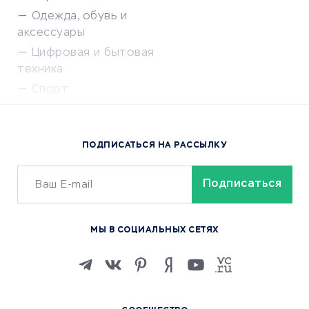
Одежда, обувь и
аксессуары
Цифровая и бытовая
техника
Спорт
Доставка еды
Популярные товары
ПОДПИСАТЬСЯ НА РАССЫЛКУ
Сервисы доставки
ОБУЧЕНИЕ И РАБОТА
Курсы по обучению
МЫ В СОЦИАЛЬНЫХ СЕТЯХ
Онлайн-школы
Изучение иностранных
языков
Курсы IT и digital